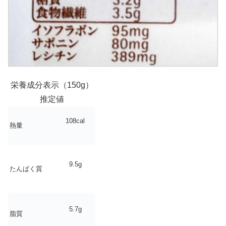
栄養成分表示（150g）
推定値
108cal
熱量
9.5g
たんぱく質
5.7g
脂質