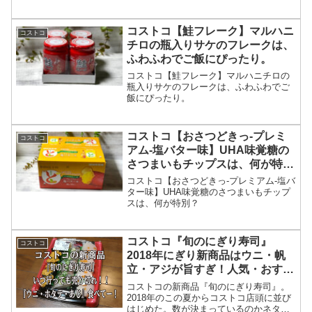
100周年の記念商品
コストコ【鮭フレーク】マルハニ
コストコ
チロの瓶入りサケのフレークは、
ふわふわでご飯にぴったり。
コストコ【鮭フレーク】マルハニチロの
瓶入りサケのフレークは、ふわふわでご
飯にぴったり。
コストコ【おさつどきっ-プレミ
コストコ
アム-塩バター味】UHA味覚糖の
さつまいもチップスは、何が特
別？
コストコ【おさつどきっ-プレミアム-塩バ
ター味】UHA味覚糖のさつまいもチップ
スは、何が特別？
コストコ『旬のにぎり寿司』
コストコ
2018年にぎり新商品はウニ・帆
立・アジが旨すぎ！人気・おすす
め度MAXですね!!
コストコの新商品『旬のにぎり寿司』。
2018年のこの夏からコストコ店頭に並び
はじめた。数が決まっているのかネタ切