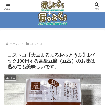
コストコ大好き家族がイチ押商品紹介！！
メニュー
検索
ホーム
コストコ
コストコ【大豆まるまるおっとうふ】1パ
ック100円する高級豆腐（豆富）のお味は
温めても美味しいです。
コストコ