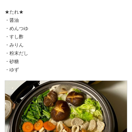
★たれ★
・醤油
・めんつゆ
・すし酢
・みりん
・粉末だし
・砂糖
・ゆず