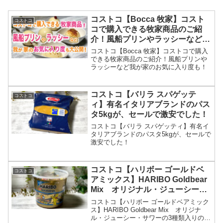
コストコ【Bocca 牧家】コスト
コストコ
コで購入できる牧家商品のご紹
介！風船プリンやラッシーなど我
が家のお気に入り度も！
コストコ【Bocca 牧家】コストコで購入
できる牧家商品のご紹介！風船プリンや
ラッシーなど我が家のお気に入り度も！
コストコ【バリラ スパゲッテ
コストコ
ィ】有名イタリアブランドのパス
タ5kgが、セールで激安でした！
コストコ【バリラ スパゲッティ】有名イ
タリアブランドのパスタ5kgが、セールで
激安でした！
コストコ【ハリボー ゴールドベ
コストコ
アミックス】HARIBO Goldbear
Mix オリジナル・ジューシー・
サワーの3種類入りの100周年の
コストコ【ハリボー ゴールドベアミック
記念商品
ス】HARIBO Goldbear Mix オリジナ
ル・ジューシー・サワーの3種類入りの