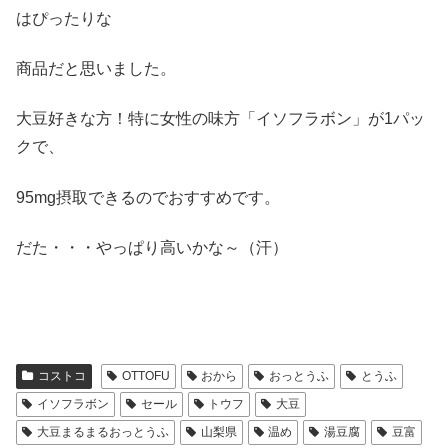
はぴったりな
商品だと思いました。
大豆好きな方！特に女性の味方「イソフラボン」が1パッ
クで、
95mg摂取できるのでおすすめです。
だた・・・やっぱり高いかな～（汗）
コストコ
OTTOFU
おから
おっとうふ
とうふ
イソフラボン
セール
トウフ
大豆
大豆まるまるおっとうふ
山梨県
温め
湯豆腐
豆富