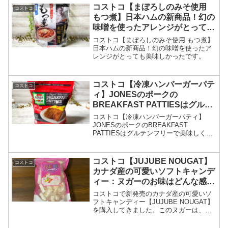
コストコ【まぼろしのみそ使用
コストコ
もつ煮】日本ハムの新商品！幻の
味噌を使ったアレンジがとっても
美味しかったです。
コストコ【まぼろしのみそ使用 もつ煮】
日本ハムの新商品！幻の味噌を使ったア
レンジがとっても美味しかったです。
コストコ【冷凍ハンバーガーパテ
コストコ
ィ】JONESのポークの
BREAKFAST PATTIESはグルテ
ンフリーで美味しく健康的！
コストコ【冷凍ハンバーガーパティ】
JONESのポークのBREAKFAST
PATTIESはグルテンフリーで美味しく健
康的！
コストコ【JUJUBE NOUGAT】
コストコ
カナダ産の可愛いソフトキャンデ
ィー：ヌガーのお味はどんな感
じ？
コストコで新発売のカナダ産の可愛いソ
フトキャンディー【JUJUBE NOUGAT】
を購入してきました。このヌガーは、見
た目がとても可愛いのですが、肝心なお
味はどんな感じなのか、お伝えしたいと