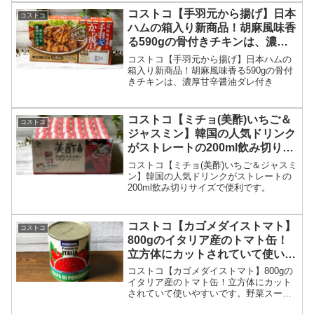
思います。
コストコ【手羽元から揚げ】日本
コストコ
ハムの箱入り新商品！胡麻風味香
る590gの骨付きチキンは、濃厚
甘辛醤油ダレ付き
コストコ【手羽元から揚げ】日本ハムの
箱入り新商品！胡麻風味香る590gの骨付
きチキンは、濃厚甘辛醤油ダレ付き
コストコ【ミチョ(美酢)いちご＆
コストコ
ジャスミン】韓国の人気ドリンク
がストレートの200ml飲み切りサ
イズで便利です。
コストコ【ミチョ(美酢)いちご＆ジャスミ
ン】韓国の人気ドリンクがストレートの
200ml飲み切りサイズで便利です。
コストコ【カゴメダイストマト】
コストコ
800gのイタリア産のトマト缶！
立方体にカットされていて使いや
すいです。
コストコ【カゴメダイストマト】800gの
イタリア産のトマト缶！立方体にカット
されていて使いやすいです。野菜スープ
にするととっても美味しいです。