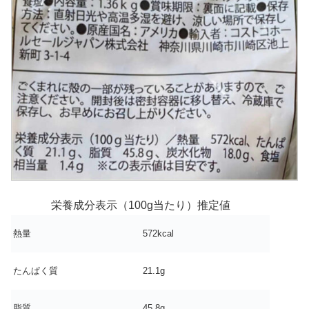
栄養成分表示（100g当たり）推定値
熱量
572kcal
たんぱく質
21.1g
脂質
45.8g