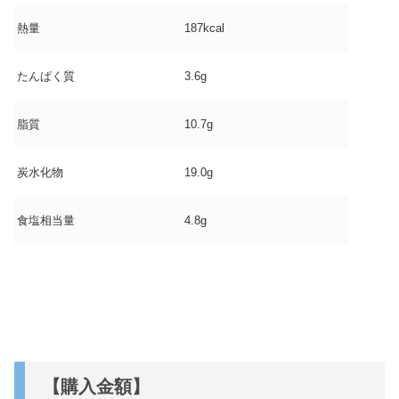
熱量
187kcal
たんぱく質
3.6g
脂質
10.7g
炭水化物
19.0g
食塩相当量
4.8g
【購入金額】