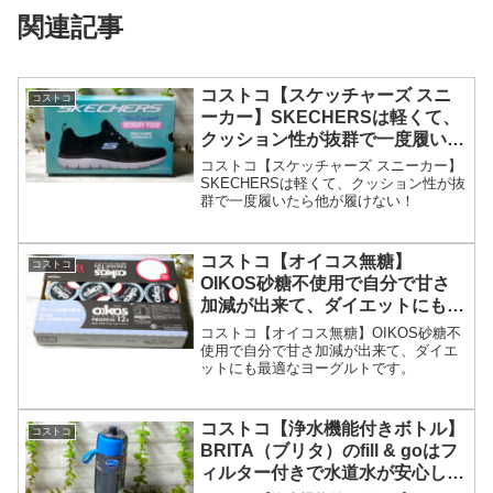
関連記事
コストコ【スケッチャーズ スニ
コストコ
ーカー】SKECHERSは軽くて、
クッション性が抜群で一度履いた
ら他が履けない！
コストコ【スケッチャーズ スニーカー】
SKECHERSは軽くて、クッション性が抜
群で一度履いたら他が履けない！
コストコ【オイコス無糖】
コストコ
OIKOS砂糖不使用で自分で甘さ
加減が出来て、ダイエットにも最
適なヨーグルトです。
コストコ【オイコス無糖】OIKOS砂糖不
使用で自分で甘さ加減が出来て、ダイエ
ットにも最適なヨーグルトです。
コストコ【浄水機能付きボトル】
コストコ
BRITA（ブリタ）のfill & goはフ
ィルター付きで水道水が安心して