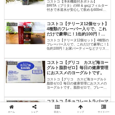
飲める600ml水筒です。
コストコ【浄水機能付きボトル】
BRITA（ブリタ）のfill & goはフィルター
付きで水道水が安心して飲める600ml水
筒です。
コストコ【テリーヌ12個セット】
コストコ
4種類のフレーバー入りで、これ
だけで豪華に！1缶約100円！パ
ーティにおすすめです。
コストコ【テリーヌ12個セット】4種類の
フレーバー入りで、これだけで豪華に！1
缶約100円！お家パーティーなどクリスマ
スにもぴったりな商品です。ワイン好き
な方は、ぜひお供にどうぞ！
コストコ【グリコ カスピ海ヨー
コストコ
グルト脂肪ゼロ】毎日の健康管理
におススメのヨーグルトです。
コストコ【グリコ カスピ海ヨーグルト
脂肪ゼロ】毎日の健康管理におススメの
ヨーグルトです。脂肪ゼロで、プレーン
なので、各自で味の調整ができるのも良
いです。
コストコ【チョコレートラバーマ
コストコ
ドレーヌ】ベーカリーコーナーの
新商品は、濃厚チョコがたっぷり
ホーム
シェア
目次へ
トップ
サイドバー