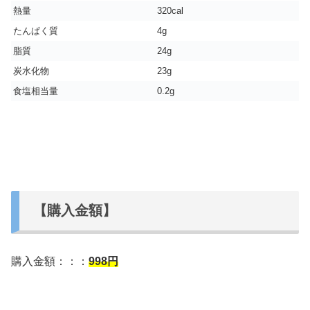
熱量
320cal
たんぱく質
4g
脂質
24g
炭水化物
23g
食塩相当量
0.2g
【購入金額】
購入金額：：：
998
円