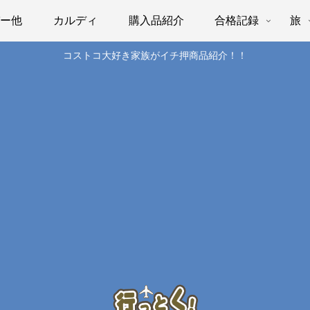
パー他
カルディ
購入品紹介
合格記録
旅
コストコ大好き家族がイチ押商品紹介！！