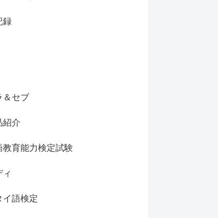
記録
ラ＆セブ
品紹介
語教育能力検定試験
ディ
タイ語検定