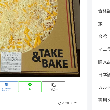
合格
旅
台湾
マニ
購入
日本
カル
はてブ
LINE
コピー
実用
2020.05.24