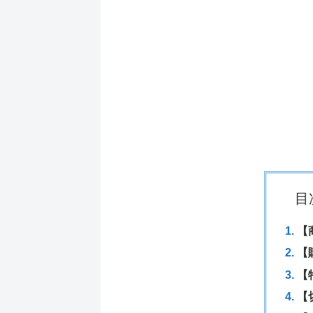
目
【
【
【
【