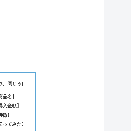
次
商品名】
購入金額】
特徴】
切ってみた】