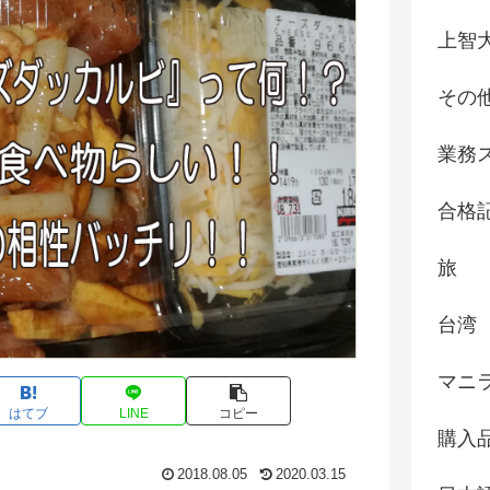
上智
その
業務
合格
旅
台湾
マニ
はてブ
LINE
コピー
購入
2018.08.05
2020.03.15