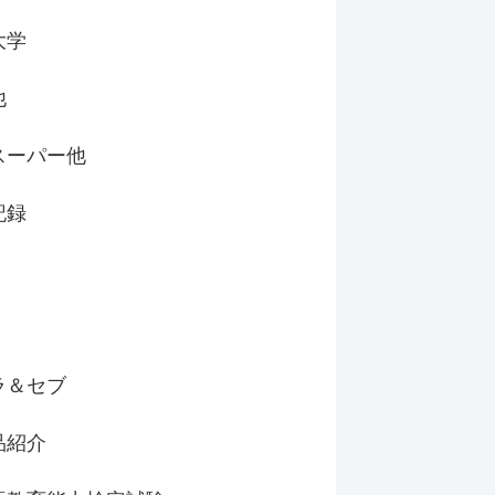
大学
他
スーパー他
記録
ラ＆セブ
品紹介