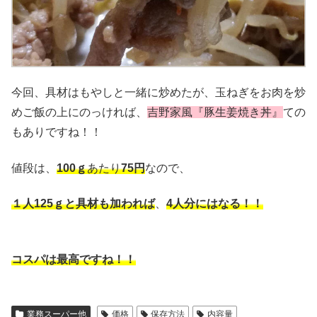
今回、具材はもやしと一緒に炒めたが、玉ねぎをお肉を炒
めご飯の上にのっければ、
吉野家風『豚生姜焼き丼』
ての
もありですね！！
値段は、
100ｇ
あたり
75円
なので、
１人125ｇと具材も加われば
、
4人分にはなる！！
コスパは最高ですね！！
業務スーパー他
価格
保存方法
内容量