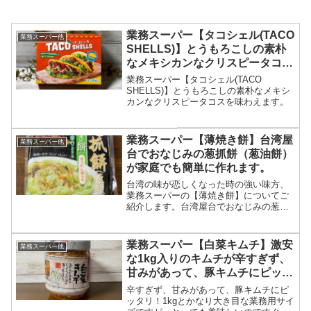
業務スーパー【タコシェル(TACO
業務スーパー他
SHELLS)】とうもろこしの素朴
なメキシカンなクリスピータコス
を味わえます。
業務スーパー【タコシェル(TACO
SHELLS)】とうもろこしの素朴なメキシ
カンなクリスピータコスを味わえます。
業務スーパー【薄焼き餅】台湾屋
業務スーパー他
台でおなじみの葱抓餅（葱油餅）
が家庭でも簡単に作れます。
台湾の味が恋しくなった時の強い味方、
業務スーパーの【薄焼き餅】についてご
紹介します。台湾屋台でおなじみの葱抓
餅（葱油餅）が家庭でも簡単に作れま
す。
業務スーパー【白菜キムチ】激安
業務スーパー他
な1kg入りのキムチが辛すぎず、
甘みがあって、豚キムチにピッタ
リ！
辛すぎず、甘みがあって、豚キムチにピ
ッタリ！1kgとかなり大き目な業務用サイ