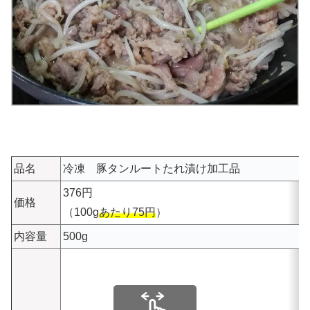
品名
冷凍 豚タンルートたれ漬け加工品
376円
価格
（100g
あたり75円
）
内容量
500g