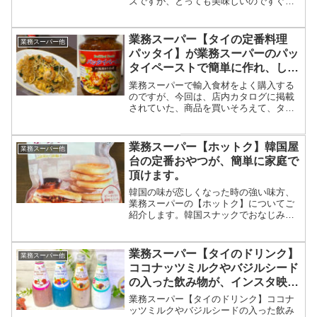
ズですが、とっても美味しいのですぐに
無くなってしまいます。日本人好みのキ
ムチだと思います。食べ頃を自分で調整
できるのもいいです。
業務スーパー【タイの定番料理
業務スーパー他
パッタイ】が業務スーパーのパッ
タイペーストで簡単に作れ、しか
も本格的な味にビックリ!
業務スーパーで輸入食材をよく購入する
のですが、今回は、店内カタログに掲載
されていた、商品を買いそろえて、タイ
の定番料理である、パッタイを作ってみ
ました。とっても簡単に作れ、しかもか
なり味も本格的で美味しいです。タイへ
業務スーパー【ホットク】韓国屋
業務スーパー他
旅行へいったり、タイ料理屋さんにもよ
台の定番おやつが、簡単に家庭で
く行くのですが、自分でこれだけのもの
頂けます。
が作れてビックリしました。
韓国の味が恋しくなった時の強い味方、
業務スーパーの【ホットク】についてご
紹介します。韓国スナックでおなじみの
ホットクが家庭でも簡単に作れます。
業務スーパー【タイのドリンク】
業務スーパー他
ココナッツミルクやバジルシード
の入った飲み物が、インスタ映え
し過ぎでヤバイです。
業務スーパー【タイのドリンク】ココナ
ッツミルクやバジルシードの入った飲み