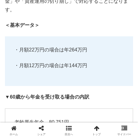
金」や「資産運用の切り崩し」で対応することになりま
す。
＜基本データ＞
・月額22万円の場合は年264万円
・月額12万円の場合は年144万円
▼60歳から年金を受け取る場合の内訳
老齢厚生年金 80,751円
ホーム
シェア
目次へ
トップ
サイドバー
老齢基礎年金 40,363円