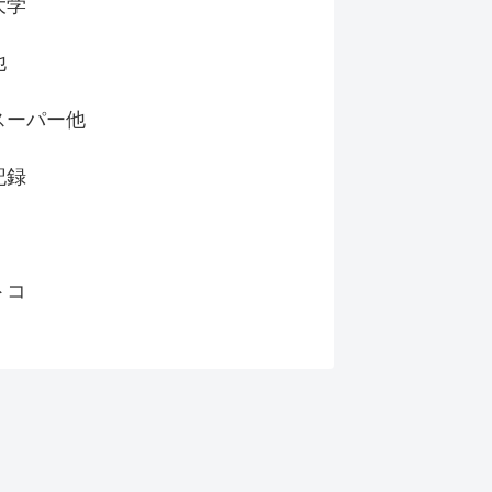
大学
他
スーパー他
記録
トコ