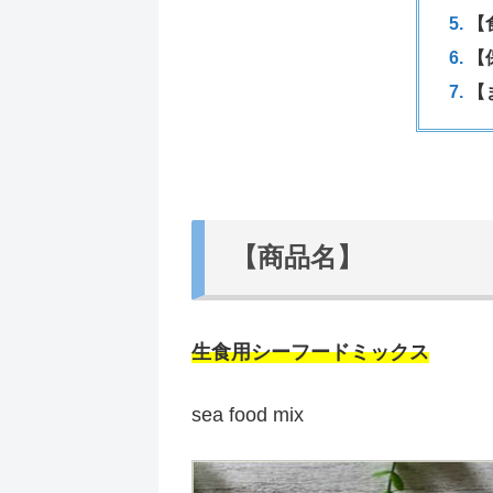
【
【
【
【商品名】
生食用シーフードミックス
sea food mix