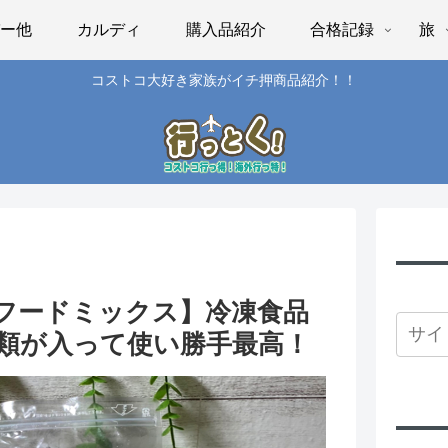
パー他
カルディ
購入品紹介
合格記録
旅
コストコ大好き家族がイチ押商品紹介！！
フードミックス】冷凍食品
介類が入って使い勝手最高！