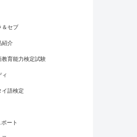
ラ＆セブ
品紹介
語教育能力検定試験
ディ
タイ語検定
スポート