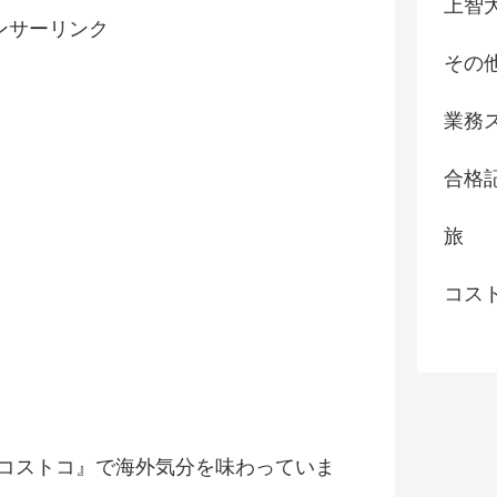
上智
ンサーリンク
その
業務
合格
旅
コス
コストコ』
で海外気分を味わっていま