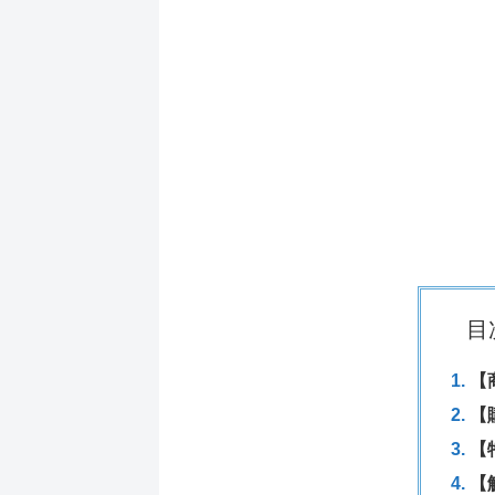
目
【
【
【
【