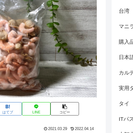
台湾
マニ
購入
日本
カル
実用
タイ
はてブ
LINE
コピー
ITパ
2021.03.29
2022.04.14