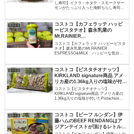
し寿司】イクラ・ホタテ・スモークサー
モンがたっぷり入った海鮮ちらし寿司で
す！
コストコ【カフェラッテ ハッピ
コストコ
ーピスタチオ】森永乳業の
Mt.RAINIER
ESPRESSO&MILK ハッピーな
コストコ【カフェラッテ ハッピーピスタ
気分になれるパッケージ??
チオ】森永乳業のMt.RAINIER
ESPRESSO&MILK ハッピーな気分に
なれるパッケージ??
コストコ【ピスタチオナッツ】
コストコ
KIRKLAND signature商品 アメ
リカ産の1.36kg入りの塩味が付い
たPistachiosは、食べ出したら止
コストコ【ピスタチオナッツ】
まらない！
KIRKLAND signature商品 アメリカ産の
1.36kg入りの塩味が付いたPistachios
は、食べ出したら止まらない！
コストコ【ビーフ ルンダン】伊
コストコ
藤ハムのBEEF RENDANGはア
ジアンテイストが頂けるレトルト
商品です。
コストコ【ビーフ ルンダン】伊藤ハムの