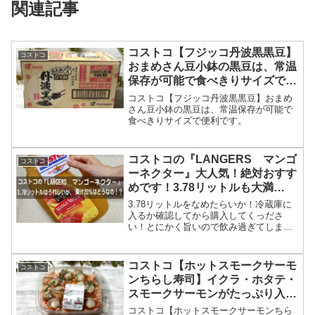
関連記事
コストコ【フジッコ丹波黒黒豆】
コストコ
おまめさん豆小鉢の黒豆は、常温
保存が可能で食べきりサイズで便
利です。
コストコ【フジッコ丹波黒黒豆】おまめ
さん豆小鉢の黒豆は、常温保存が可能で
食べきりサイズで便利です。
コストコの『LANGERS マンゴ
コストコ
ーネクター』大人気！絶対おすす
めです！3.78リットルも大満
足！！果汁20％はどうなのか
3.78リットルをなめたらいか！冷蔵庫に
な！？
入るか確認してから購入してくっださ
い！とにかく旨いので飲み過ぎてしまい
がちですが、カロリーは高いのでほどほ
どに！！
コストコ【ホットスモークサーモ
コストコ
ンちらし寿司】イクラ・ホタテ・
スモークサーモンがたっぷり入っ
た海鮮ちらし寿司です！
コストコ【ホットスモークサーモンちら