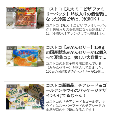
コストコ【丸大 ミニピザ ファミ
コストコ
リーパック】16枚入りの個包装に
なった冷蔵ピザは、冷凍OK！ア
レンジしても美味しいです。
コストコ【丸大 ミニピザ ファミリーパッ
ク】16枚入りの個包装になった冷蔵ピザ
は、冷凍OK！アレンジしても美味しいで
す。
コストコ【みかんゼリー】160ｇ
コストコ
の国産製造みかんゼリーが12個入
って夏場には、嬉しい大容量で
す。
コストコのお菓子売り場に並んでいる
【みかんゼリー】を購入してみました。
160ｇの国産製造みかんゼリーが12個入
って夏場には、嬉しい大容量です。
コストコ新商品、チアシード＆ゴ
コストコ
ールデンキウイのパッケージデザ
インいけてるじゃん！
コストコの『チアシード＆ゴールデンキ
ウイ』はスーパーフードのチアシードの
食感が口の中で癖になるんです！