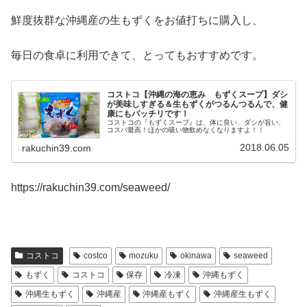
鮮度抜群な沖縄産の生もずくをお値打ちに購入し、
毎日の食卓に利用できて、とってもおすすめです。
コストコ【沖縄の海の恵み もずくスープ】ダシ
が美味しすぎる＆生もずくがつるんつるんで、健
康にもバッチリです！
コストコの『もずくスープ』は、体に良い、ダシが旨い、
コスパ最高！ほかの吸い物飲めなくなりますよ！！
2018.06.05
rakuchin39.com
https://rakuchin39.com/seaweed/
コストコ
costco
mozuku
okinawa
seaweed
もずく
コストコ
保存
冷凍
沖縄もずく
沖縄生もずく
沖縄産
沖縄産もずく
沖縄産生もずく