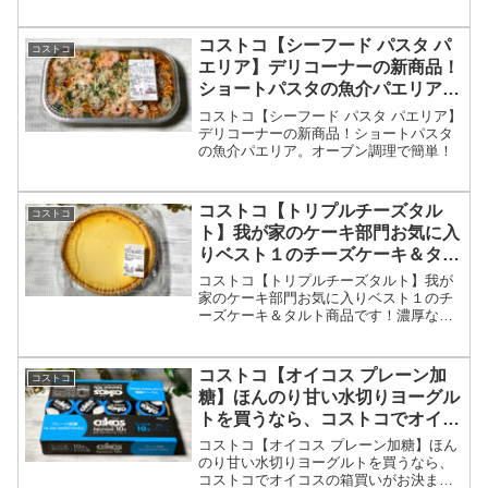
コストコ【シーフード パスタ パ
コストコ
エリア】デリコーナーの新商品！
ショートパスタの魚介パエリア。
オーブン調理で簡単！
コストコ【シーフード パスタ パエリア】
デリコーナーの新商品！ショートパスタ
の魚介パエリア。オーブン調理で簡単！
コストコ【トリプルチーズタル
コストコ
ト】我が家のケーキ部門お気に入
りベスト１のチーズケーキ＆タル
ト商品です！
コストコ【トリプルチーズタルト】我が
家のケーキ部門お気に入りベスト１のチ
ーズケーキ＆タルト商品です！濃厚なチ
ーズケーキ＆硬めのタルト生地が完璧な
組み合わせで最高です。
コストコ【オイコス プレーン加
コストコ
糖】ほんのり甘い水切りヨーグル
トを買うなら、コストコでオイコ
スの箱買いがお決まり！
コストコ【オイコス プレーン加糖】ほん
のり甘い水切りヨーグルトを買うなら、
コストコでオイコスの箱買いがお決ま