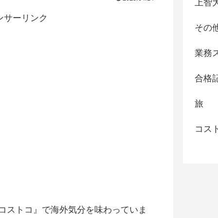
上智
ンサーリンク
その
業務
合格
旅
コス
コストコ』
で海外気分を味わっていま