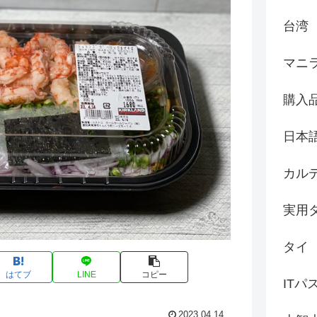
台湾
マニ
購入
日本
カル
実用
タイ
はてブ
LINE
コピー
ITパ
2023.04.14