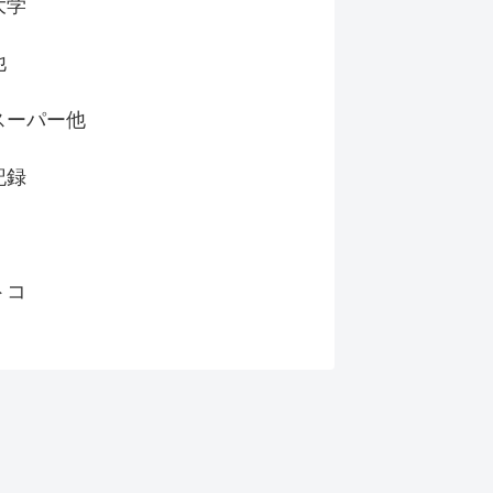
大学
他
スーパー他
記録
トコ