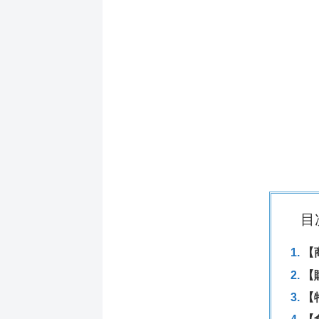
目
【
【
【