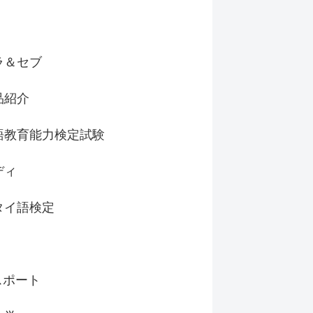
ラ＆セブ
品紹介
語教育能力検定試験
ディ
タイ語検定
スポート