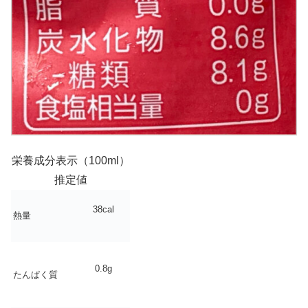
栄養成分表示（100ml）
推定値
38cal
熱量
0.8g
たんぱく質