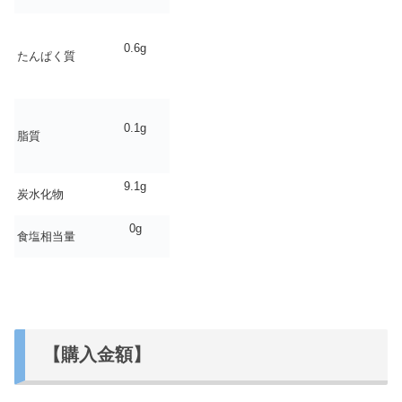
0.6g
たんぱく質
0.1g
脂質
9.1g
炭水化物
0g
食塩相当量
【購入金額】