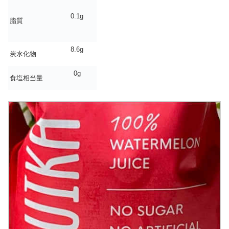
0.1g
脂質
8.6g
炭水化物
0g
食塩相当量