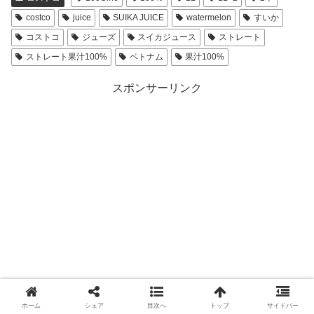
costco
juice
SUIKA JUICE
watermelon
すいか
コストコ
ジューズ
スイカジュース
ストレート
ストレート果汁100%
ベトナム
果汁100%
スポンサーリンク
ホーム
シェア
目次へ
トップ
サイドバー