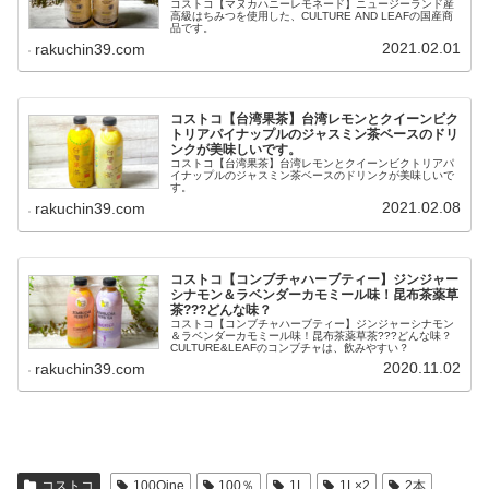
コストコ【マヌカハニーレモネード】ニュージーランド産
高級はちみつを使用した、CULTURE AND LEAFの国産商
品です。
2021.02.01
rakuchin39.com
コストコ【台湾果茶】台湾レモンとクイーンビク
トリアパイナップルのジャスミン茶ベースのドリ
ンクが美味しいです。
コストコ【台湾果茶】台湾レモンとクイーンビクトリアパ
イナップルのジャスミン茶ベースのドリンクが美味しいで
す。
2021.02.08
rakuchin39.com
コストコ【コンブチャハーブティー】ジンジャー
シナモン＆ラベンダーカモミール味！昆布茶薬草
茶???どんな味？
コストコ【コンブチャハーブティー】ジンジャーシナモン
＆ラベンダーカモミール味！昆布茶薬草茶???どんな味？
CULTURE&LEAFのコンブチャは、飲みやすい？
2020.11.02
rakuchin39.com
コストコ
100Oine
100％
1L
1L×2
2本