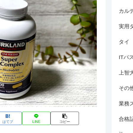
カル
実用
タイ
ITパ
上智
その
業務
合格
はてブ
LINE
コピー