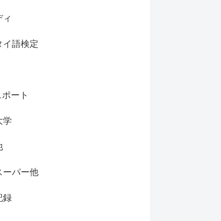
ディ
タイ語検定
スポート
大学
他
スーパー他
記録