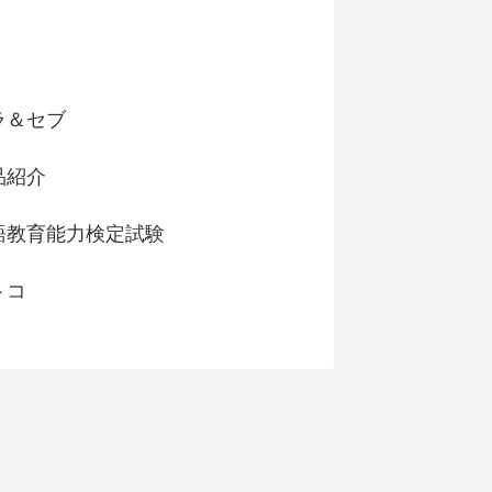
ラ＆セブ
品紹介
語教育能力検定試験
トコ