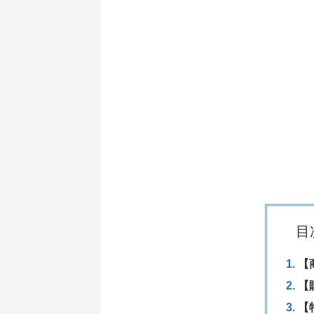
目
【
【
【