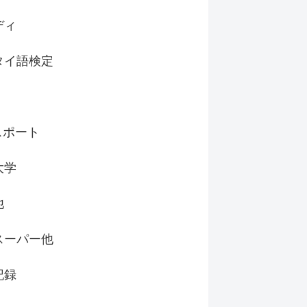
ディ
タイ語検定
スポート
大学
他
スーパー他
記録