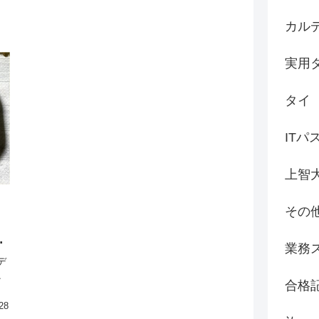
カル
実用
タイ
ITパ
上智
その
！
。
業務
デ
魚
合格
28