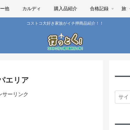
パー他
カルディ
購入品紹介
合格記録
旅
コストコ大好き家族がイチ押商品紹介！！
 パエリア
ンサーリンク