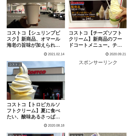
コストコ【シュリンプビ
コストコ【チーズソフト
スク】新商品、オマール
クリーム】新商品のフー
海老の旨味が加えられた
ドコートメニュー。チー
とっても濃厚でクリーミ
ズケーキ好きには激オス
2021.02.14
2020.09.21
ーなビスクは、絶品で
スメのソフトクリームで
スポンサーリンク
す。
す。
コストコ
コストコ【トロピカルソ
フトクリーム】夏に食べ
たい、酸味あるさっぱり
味のソフトクリームは、
2020.08.18
トロピカルな味です。
コストコ
コストコ