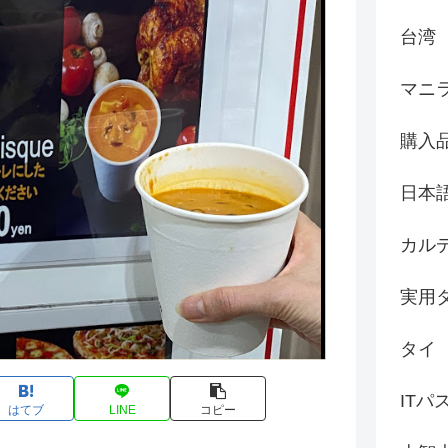
台湾
マニ
購入
日本
カル
実用
タイ
ITパ
はてブ
LINE
コピー