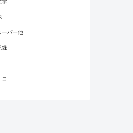
大学
他
スーパー他
記録
トコ