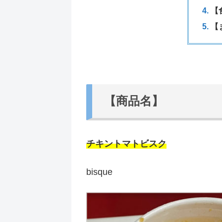
【
【
【商品名】
チキントマトビスク
bisque