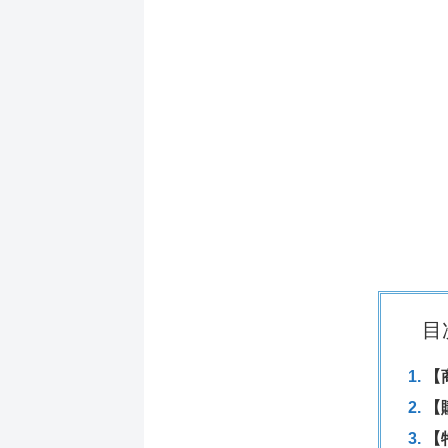
目
【
【
【