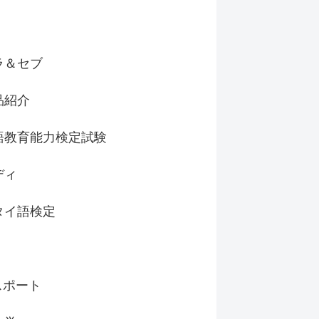
ラ＆セブ
品紹介
語教育能力検定試験
ディ
タイ語検定
スポート