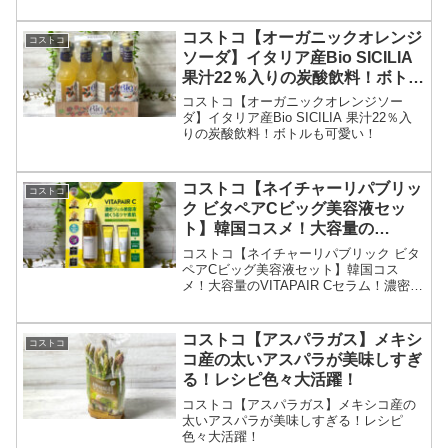
コストコ【オーガニックオレンジ
コストコ
ソーダ】イタリア産Bio SICILIA
果汁22％入りの炭酸飲料！ボトル
も可愛い！
コストコ【オーガニックオレンジソー
ダ】イタリア産Bio SICILIA 果汁22％入
りの炭酸飲料！ボトルも可愛い！
コストコ【ネイチャーリパブリッ
コストコ
ク ビタペアCビッグ美容液セッ
ト】韓国コスメ！大容量の
VITAPAIR Cセラム！濃密ジェル
コストコ【ネイチャーリパブリック ビタ
美容液。
ペアCビッグ美容液セット】韓国コス
メ！大容量のVITAPAIR Cセラム！濃密ジ
ェル美容液。
コストコ【アスパラガス】メキシ
コストコ
コ産の太いアスパラが美味しすぎ
る！レシピ色々大活躍！
コストコ【アスパラガス】メキシコ産の
太いアスパラが美味しすぎる！レシピ
色々大活躍！