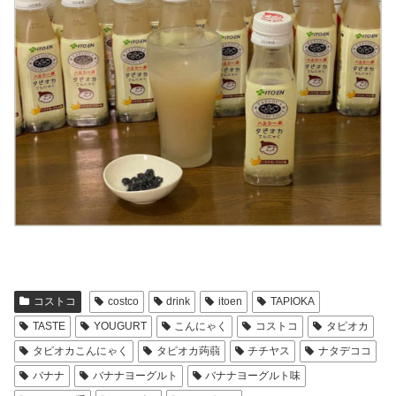
コストコ
costco
drink
itoen
TAPIOKA
TASTE
YOUGURT
こんにゃく
コストコ
タピオカ
タピオカこんにゃく
タピオカ蒟蒻
チチヤス
ナタデココ
バナナ
バナナヨーグルト
バナナヨーグルト味