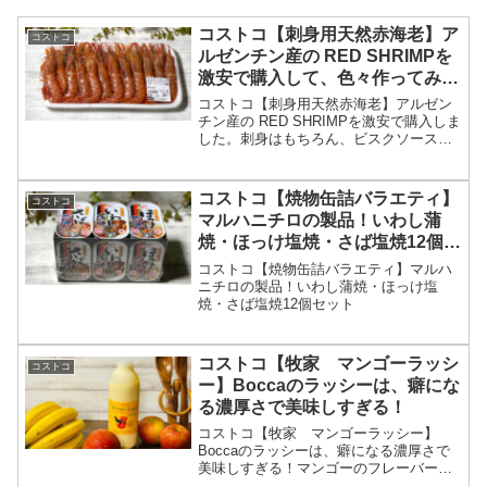
コストコ【刺身用天然赤海老】ア
コストコ
ルゼンチン産の RED SHRIMPを
激安で購入して、色々作ってみ
た。
コストコ【刺身用天然赤海老】アルゼン
チン産の RED SHRIMPを激安で購入しま
した。刺身はもちろん、ビスクソース
や、エビせんべいなど色々作ってみまし
た。
コストコ【焼物缶詰バラエティ】
コストコ
マルハニチロの製品！いわし蒲
焼・ほっけ塩焼・さば塩焼12個セ
ット
コストコ【焼物缶詰バラエティ】マルハ
ニチロの製品！いわし蒲焼・ほっけ塩
焼・さば塩焼12個セット
コストコ【牧家 マンゴーラッシ
コストコ
ー】Boccaのラッシーは、癖にな
る濃厚さで美味しすぎる！
コストコ【牧家 マンゴーラッシー】
Boccaのラッシーは、癖になる濃厚さで
美味しすぎる！マンゴーのフレーバー
は、それ程強くなくて、良い感じ！