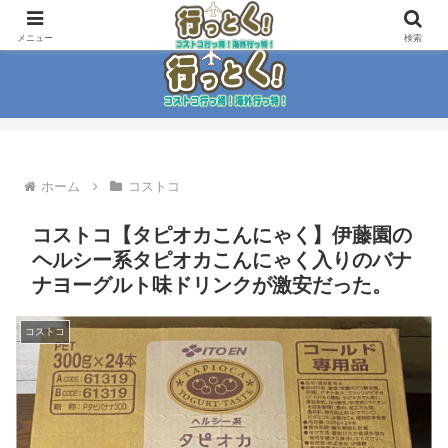
コストコ大好き家族がイチ押商品紹介！！
メニュー
検索
ホーム
コストコ
コストコ【タピオカこんにゃく】伊藤園の
ヘルシー系タピオカこんにゃく入りのバナ
ナヨーグルト味ドリンクが激安だった。
コストコ