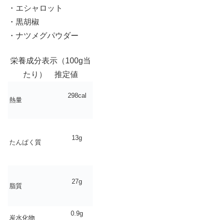
・エシャロット
・黒胡椒
・ナツメグパウダー
栄養成分表示（100g当
たり） 推定値
298cal
熱量
13g
たんぱく質
27g
脂質
0.9g
炭水化物