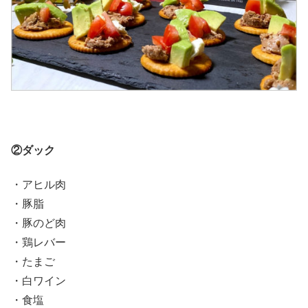
②ダック
・アヒル肉
・豚脂
・豚のど肉
・鶏レバー
・たまご
・白ワイン
・食塩