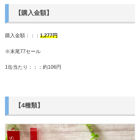
【購入金額】
購入金額：：：
1,277
円
※末尾77セール
1缶当たり：：：約106円
【4種類】