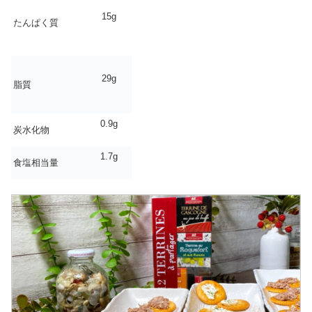
15g
たんぱく質
29g
脂質
0.9g
炭水化物
1.7g
食塩相当量