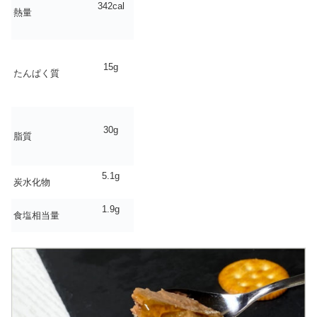
342cal
熱量
15g
たんぱく質
30g
脂質
5.1g
炭水化物
1.9g
食塩相当量