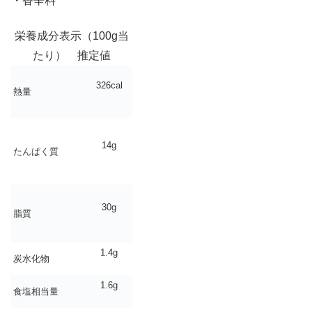
・香辛料
栄養成分表示（100g当
たり） 推定値
326cal
熱量
14g
たんぱく質
30g
脂質
1.4g
炭水化物
1.6g
食塩相当量