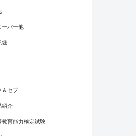
他
スーパー他
記録
ラ＆セブ
品紹介
語教育能力検定試験