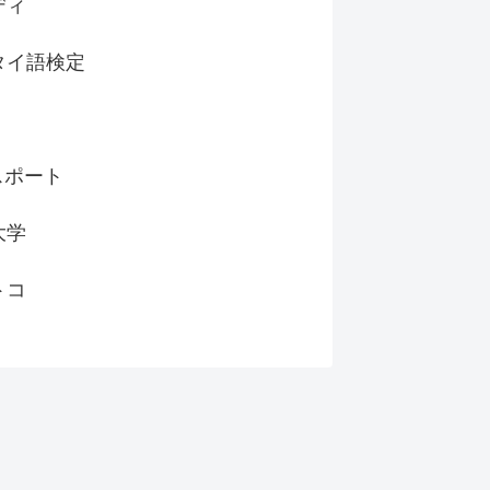
ディ
タイ語検定
スポート
大学
トコ