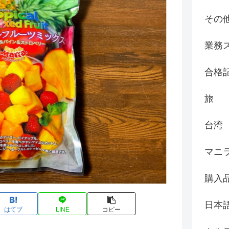
その
業務
合格
旅
台湾
マニ
購入
日本
はてブ
LINE
コピー