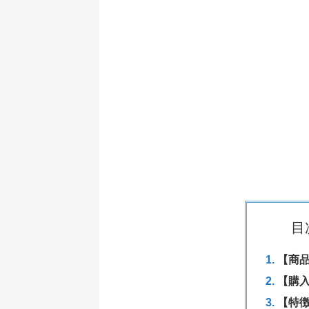
目
【商
【購
【特