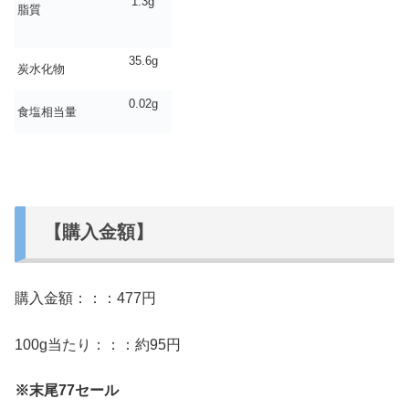
1.3g
脂質
35.6g
炭水化物
0.02g
食塩相当量
【購入金額】
購入金額：：：477円
100g当たり：：：約95円
※末尾77セール