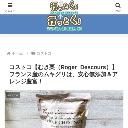
コストコ大好き家族がイチ押商品紹介！！
メニュー
検索
ホーム
コストコ
コストコ【むき栗（Roger Descours）】
フランス産のムキグリは、安心無添加＆ア
レンジ豊富！
コストコ