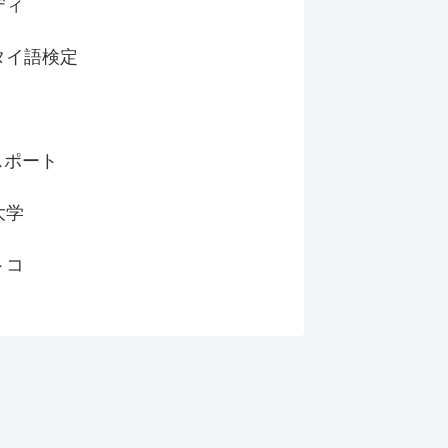
ディ
タイ語検定
スポート
大学
トコ