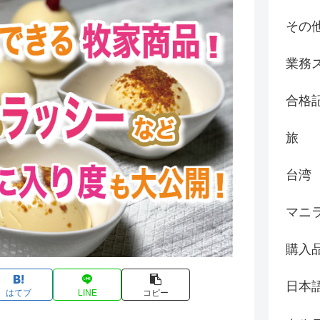
その
業務
合格
旅
台湾
マニ
購入
日本
はてブ
LINE
コピー