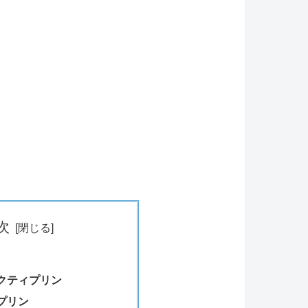
次
クティプリン
プリン