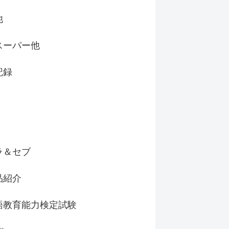
他
スーパー他
記録
ラ＆セブ
品紹介
語教育能力検定試験