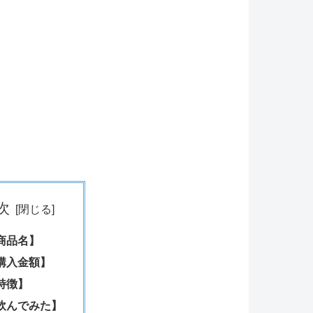
次
商品名】
購入金額】
特徴】
飲んでみた】