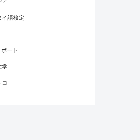
ディ
タイ語検定
スポート
大学
トコ