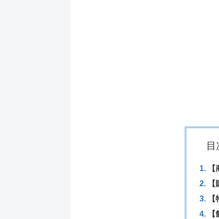
目
【
【
【
【