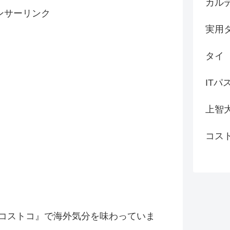
カル
ンサーリンク
実用
タイ
ITパ
上智
コス
コストコ』
で海外気分を味わっていま