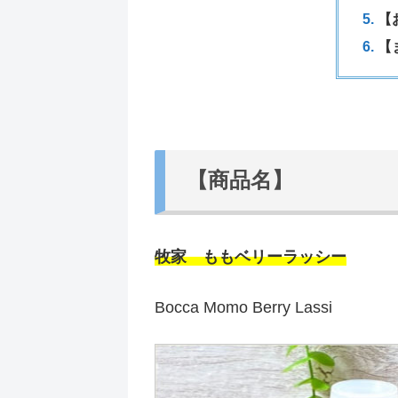
【
【
【商品名】
牧家 ももベリーラッシー
Bocca Momo Berry Lassi