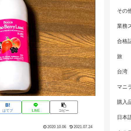
その
業務
合格
旅
台湾
マニ
購入
はてブ
LINE
コピー
日本
2020.10.06
2021.07.24