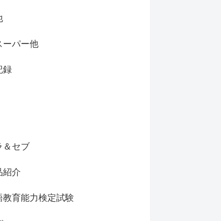
他
スーパー他
記録
ラ＆セブ
品紹介
語教育能力検定試験