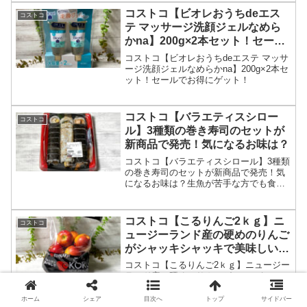
コストコ【ビオレおうちdeエス
コストコ
テ マッサージ洗顔ジェルなめら
かna】200g×2本セット！セール
でお得にゲット！
コストコ【ビオレおうちdeエステ マッサ
ージ洗顔ジェルなめらかna】200g×2本セ
ット！セールでお得にゲット！
コストコ【バラエティスシロー
コストコ
ル】3種類の巻き寿司のセットが
新商品で発売！気になるお味は？
コストコ【バラエティスシロール】3種類
の巻き寿司のセットが新商品で発売！気
になるお味は？生魚が苦手な方でも食べ
やすいお寿司になっています。
コストコ【こるりんご2ｋｇ】ニ
コストコ
ュージーランド産の硬めのりんご
がシャッキシャッキで美味しいで
す。
コストコ【こるりんご2ｋｇ】ニュージー
ランド産の硬めのりんごがシャッキシャ
ッキで美味しいです。甘ーいという感じ
ではなく、さっぱりとした中に甘みがあ
ホーム
シェア
目次へ
トップ
サイドバー