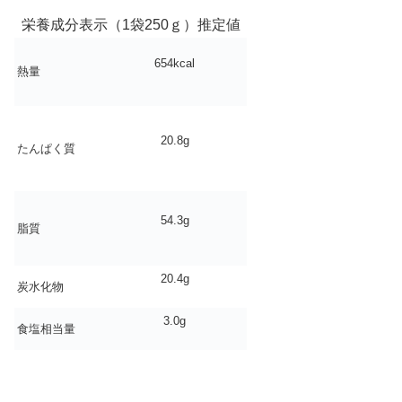
栄養成分表示（1袋250ｇ）推定値
654kcal
熱量
20.8g
たんぱく質
54.3g
脂質
20.4g
炭水化物
3.0g
食塩相当量