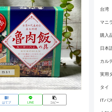
台湾
マニ
購入
日本
カル
実用
タイ
ITパ
はてブ
LINE
コピー