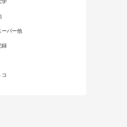
大学
他
スーパー他
記録
トコ