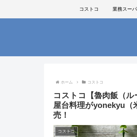
コストコ
業務スー
ホーム
コストコ
コストコ【魯肉飯（ル
屋台料理がyoneky
売！
コストコ