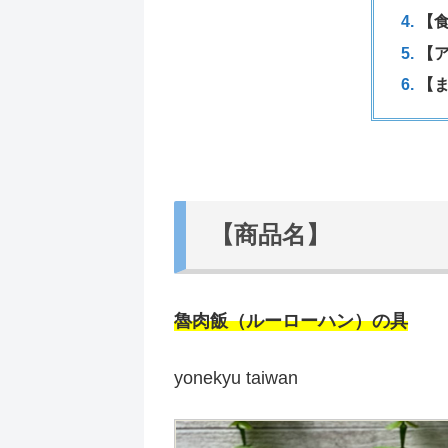
【
【
【
【商品名】
魯肉飯（ルーローハン）の具
yonekyu taiwan