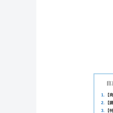
目
【
【
【