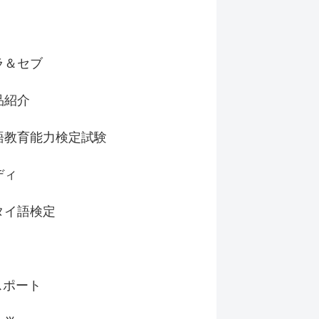
ラ＆セブ
品紹介
語教育能力検定試験
ディ
タイ語検定
スポート