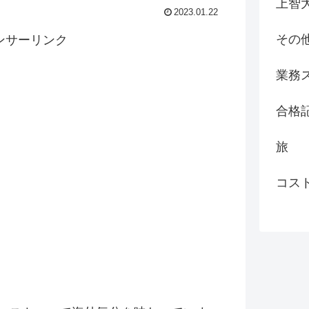
上智
2023.01.22
その
ンサーリンク
業務
合格
旅
コス