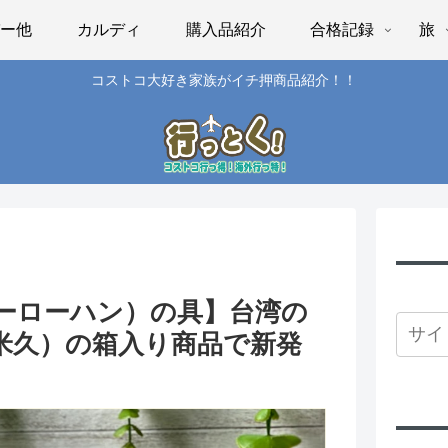
パー他
カルディ
購入品紹介
合格記録
旅
コストコ大好き家族がイチ押商品紹介！！
ーローハン）の具】台湾の
u（米久）の箱入り商品で新発