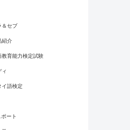
ラ＆セブ
品紹介
語教育能力検定試験
ディ
タイ語検定
スポート