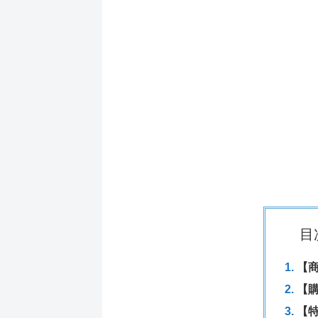
目
【
【
【