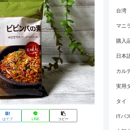
台湾
マニ
購入
日本
カル
実用
タイ
ITパ
はてブ
LINE
コピー