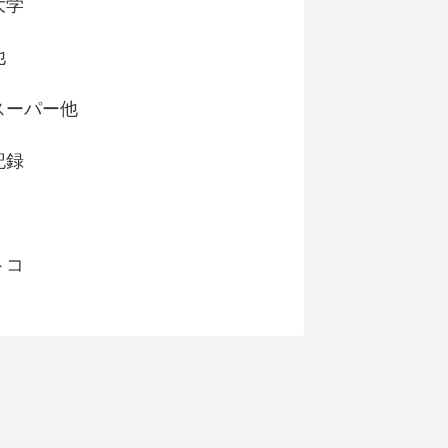
大学
他
スーパー他
記録
トコ