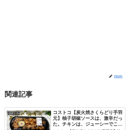
rtom
関連記事
コストコ【炭火焼さくらどり手羽
コストコ
元】柚子胡椒ソースは、激辛だっ
た。チキンは、ジューシーでこれ
だけでOK！