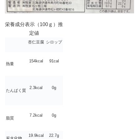
栄養成分表示（100ｇ）推
定値
杏仁豆腐
シロップ
154kcal
91cal
熱量
2.3kcal
0g
たんぱく質
7.2kcal
0g
脂質
19.9kcal
22.7g
炭水化物