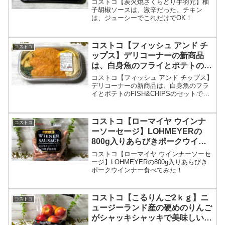
コストコ【炭火焼さくらどり手羽元】柚
子胡椒ソースは、激辛だった。チキン
は、ジューシーでこれだけでOK！
コストコ【フィッシュ アンド チ
コストコ
ップス】デリコーナーの新商品
は、白身魚のフライとポテトの
FISH&CHIPSのセットです。
コストコ【フィッシュ アンド チップス】
デリコーナーの新商品は、白身魚のフラ
イとポテトのFISH&CHIPSのセットで
す。
コストコ【ローマイヤ ウインナ
コストコ
ーソーセージ】LOHMEYERの
800g入りあらびきポークウイン
ナー食べてみた！
コストコ【ローマイヤ ウインナーソーセ
ージ】LOHMEYERの800g入りあらびき
ポークウインナー食べてみた！
コストコ【こるりんご2ｋｇ】ニ
コストコ
ュージーランド産の硬めのりんご
がシャッキシャッキで美味しいで