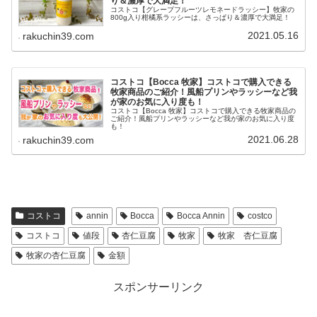
り＆濃厚で大満足！
コストコ【グレープフルーツレモネードラッシー】牧家の
800g入り柑橘系ラッシーは、さっぱり＆濃厚で大満足！
2021.05.16
rakuchin39.com
コストコ【Bocca 牧家】コストコで購入できる
牧家商品のご紹介！風船プリンやラッシーなど我
が家のお気に入り度も！
コストコ【Bocca 牧家】コストコで購入できる牧家商品の
ご紹介！風船プリンやラッシーなど我が家のお気に入り度
も！
2021.06.28
rakuchin39.com
コストコ
annin
Bocca
Bocca Annin
costco
コストコ
値段
杏仁豆腐
牧家
牧家 杏仁豆腐
牧家の杏仁豆腐
金額
スポンサーリンク