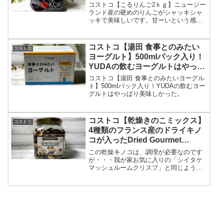
す。
コストコ【こるりんご2ｋｇ】ニュージー
ランド産の硬めのりんごがシャッキシャ
ッキで美味しいです。甘ーいという感じ
ではなく、さっぱりとした中に甘みがあ
る感じで美味しいです。
コストコ【湯田 食事とのみたい
コストコ
ヨーグルト】500mlパック入り！
YUDAの飲むヨーグルトはやっぱ
り美味しかった。
コストコ【湯田 食事とのみたいヨーグル
ト】500mlパック入り！YUDAの飲むヨー
グルトはやっぱり美味しかった。
コストコ【乾燥きのこミックス】
コストコ
4種類のフランス産のドライキノ
コが入ったDried Gourmet
Mushroom Mixの使い道は？
この乾燥キノコは、調理が必要なのです
が・・・我が家お気に入りの「シイタケ
マッシュルームクリスプ」と同じような
商品だと勘違いした娘は、そのまま食べ
て~~~「これ、まずーーーい！」と(笑)
(笑)(笑) 肝心なお味は、食べた事のあるあ
の味にそっくりです。以前購入し、とっ
ても美味しかった、前菜デニッシュの
「きのこパン」に！