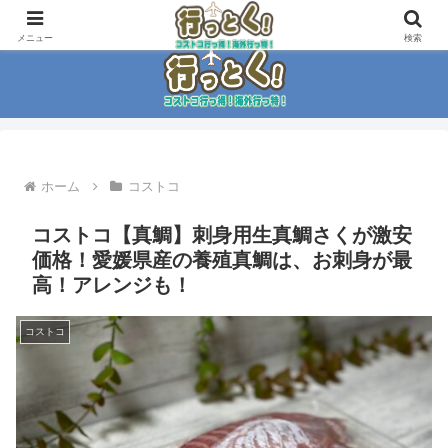
コストコ大好き家族がイチ押商品紹介！！
メニュー
検索
ホーム
コストコ
コストコ【真鯛】刺身用生真鯛さくが激安
価格！愛媛県産の養殖真鯛は、お刺身が最
高！アレンジも！
コストコ