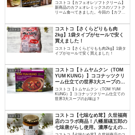
た。
コストコ【カフェオレソフトクリーム】
新商品のカフェオレミックスのソフトク
リーム食べてきました。今回の【カフェ
オレミックスソフトクリーム】も想像通
りの味と言えばそのままですが、今回も
大正解な味でした。最近は、我が家にと
コストコ【さくらどりもも肉
コストコ
ってはヒット商品ばかりでとっても嬉し
2kg】1袋タイプがセールで安く
いです。
買えました！
コストコ【さくらどりもも肉2kg】1袋タ
イプがセールで安く買えました！
コストコ【トムヤムクン（TOM
コストコ
YUM KUNG）】ココナッツクリ
ーム仕立ての世界3大スープのお
味は？
コストコ【トムヤムクン（TOM YUM
KUNG）】ココナッツクリーム仕立ての
世界3大スープのお味は？
コストコ【七味なめ茸】久世福商
コストコ
店のコラボ商品！八幡屋礒五郎の
七味唐がらし使用。濃厚なえのき
だけがご飯にぴったり！
コストコ【七味なめ茸】久世福商店のコ