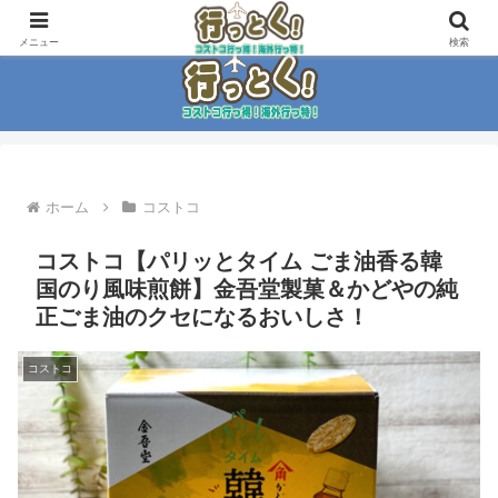
コストコ大好き家族がイチ押商品紹介！！
メニュー
検索
ホーム
コストコ
コストコ【パリッとタイム ごま油香る韓
国のり風味煎餅】金吾堂製菓＆かどやの純
正ごま油のクセになるおいしさ！
コストコ