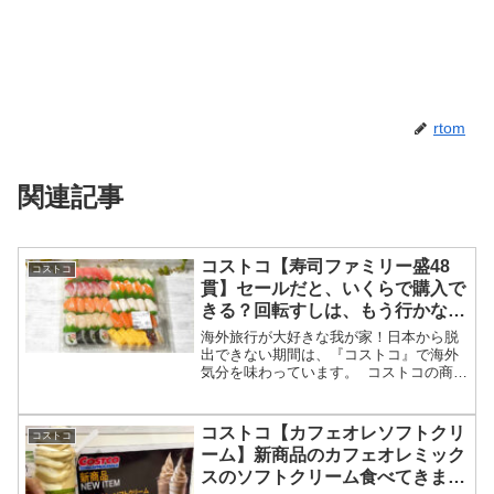
rtom
関連記事
コストコ【寿司ファミリー盛48
コストコ
貫】セールだと、いくらで購入で
きる？回転すしは、もう行かな
い!?
海外旅行が大好きな我が家！日本から脱
出できない期間は、『コストコ』で海外
気分を味わっています。 コストコの商品
はどれも大量なので一度買い物に行くと
我が家の冷蔵庫や冷凍庫は、8割以上がコ
ストコ商品で埋め尽くされます！ 我が家
コストコ【カフェオレソフトクリ
コストコ
がいつも購入する...
ーム】新商品のカフェオレミック
スのソフトクリーム食べてきまし