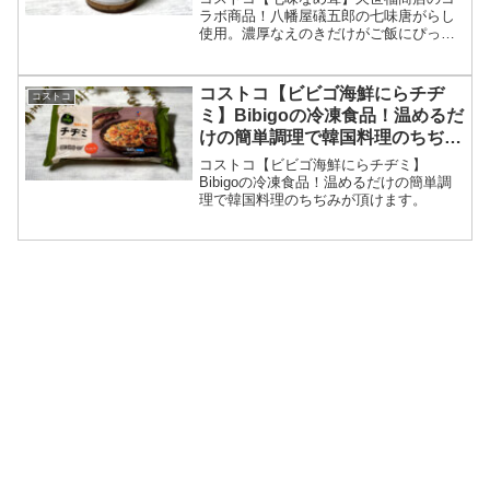
ラボ商品！八幡屋礒五郎の七味唐がらし
使用。濃厚なえのきだけがご飯にぴった
り！
コストコ【ビビゴ海鮮にらチヂ
コストコ
ミ】Bibigoの冷凍食品！温めるだ
けの簡単調理で韓国料理のちぢみ
が頂けます。
コストコ【ビビゴ海鮮にらチヂミ】
Bibigoの冷凍食品！温めるだけの簡単調
理で韓国料理のちぢみが頂けます。