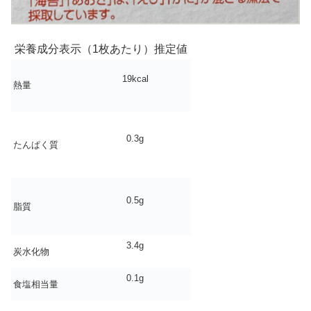
栄養成分表示（1枚あたり）推定値
19kcal
熱量
0.3g
たんぱく質
0.5g
脂質
3.4g
炭水化物
0.1g
食塩相当量