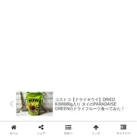
コストコ【ドライキウイ】DRIED
KIWI680g入り タイのPARADAISE
GREENのドライフルーツ食べてみた！
カルディ【台湾カステラミックス】お湯
ホーム
シェア
目次へ
トップ
サイドバー
だけで簡単に失敗なく台湾風のふわふわ