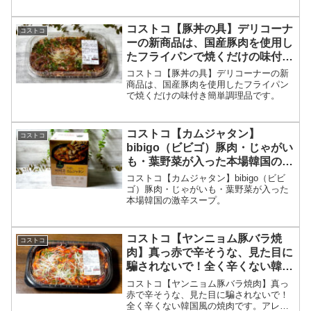
コストコ【豚丼の具】デリコーナ
コストコ
ーの新商品は、国産豚肉を使用し
たフライパンで焼くだけの味付き
簡単調理品です。
コストコ【豚丼の具】デリコーナーの新
商品は、国産豚肉を使用したフライパン
で焼くだけの味付き簡単調理品です。
コストコ【カムジャタン】
コストコ
bibigo（ビビゴ）豚肉・じゃがい
も・葉野菜が入った本場韓国の激
辛スープ。
コストコ【カムジャタン】bibigo（ビビ
ゴ）豚肉・じゃがいも・葉野菜が入った
本場韓国の激辛スープ。
コストコ【ヤンニョム豚バラ焼
コストコ
肉】真っ赤で辛そうな、見た目に
騙されないで！全く辛くない韓国
風の焼肉です。
コストコ【ヤンニョム豚バラ焼肉】真っ
赤で辛そうな、見た目に騙されないで！
全く辛くない韓国風の焼肉です。アレン