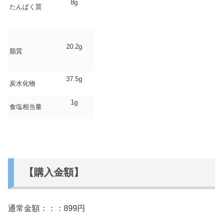
8g
たんぱく質
20.2g
脂質
37.5g
炭水化物
1g
食塩相当量
【購入金額】
通常金額：：：899円