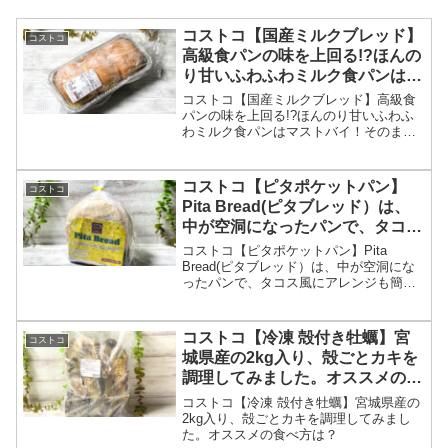
コストコ【国産ミルクブレッド】
コストコ
高級食パンの味を上回る!?ほんの
り甘いふわふわミルク食パンはマ
ストバイ！
コストコ【国産ミルクブレッド】高級食
パンの味を上回る!?ほんのり甘いふわふ
わミルク食パンはマストバイ！そのまま
食べるとほんのり甘味がある美味しいミ
ルクパンで、トースターで焼いて食べる
と、外はサクサク中は、しっとり＆ふわ
コストコ【ピタポケットパン】
コストコ
ふわな高級食パンの味です。一つの山を3
Pita Bread(ピタブレッド）は、
等分位の厚めで切ると美味しく食べれる
中が空洞になったパンで、タコス
と思います。
風にアレンジも簡単！
コストコ【ピタポケットパン】Pita
Bread(ピタブレッド）は、中が空洞にな
ったパンで、タコス風にアレンジも簡
単！
コストコ【冷凍 殻付き牡蠣】宮
コストコ
城県産の2kg入り、殻ごとカキを
調理してみました。オススメの食
べ方は？
コストコ【冷凍 殻付き牡蠣】宮城県産の
2kg入り、殻ごとカキを調理してみまし
た。オススメの食べ方は？