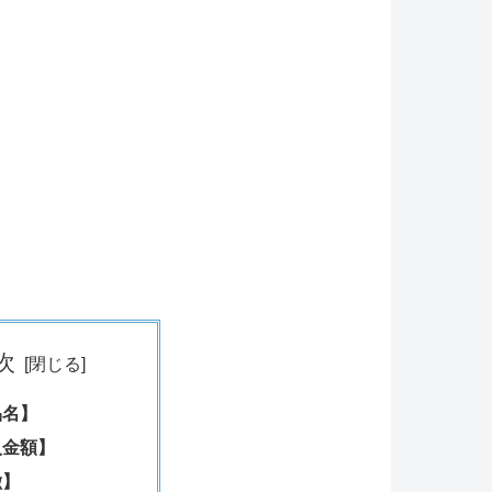
次
品名】
入金額】
徴】