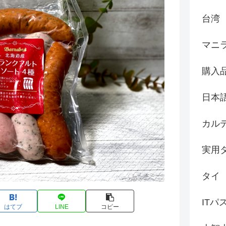
台湾
マニ
購入
日本
カル
実用
タイ
ITパ
はてブ
LINE
コピー