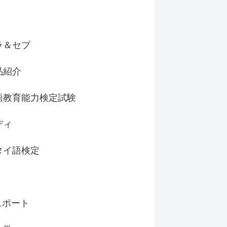
ラ＆セブ
品紹介
語教育能力検定試験
ディ
タイ語検定
スポート