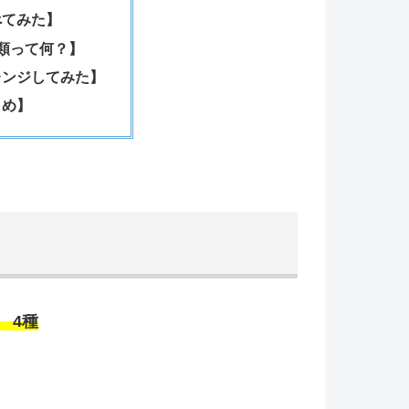
べてみた】
類って何？】
レンジしてみた】
とめ】
 4種