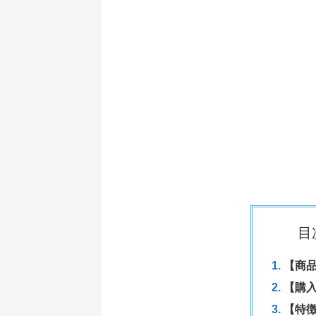
目
【商
【購
【特