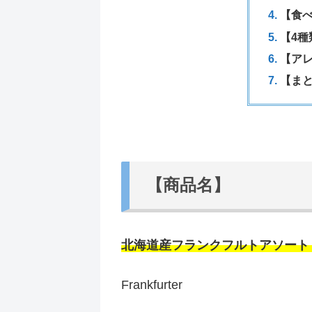
【食
【4種
【ア
【ま
【商品名】
北海道産フランクフルトアソート
Frankfurter