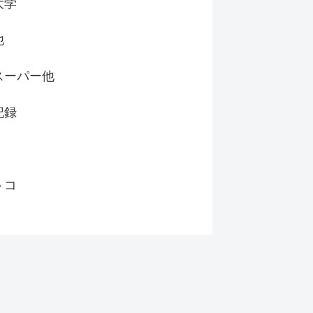
大学
他
スーパー他
記録
トコ