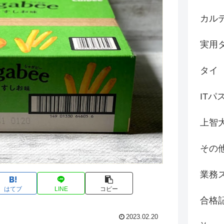
カル
実用
タイ
ITパ
上智
その
業務
はてブ
LINE
コピー
合格
2023.02.20