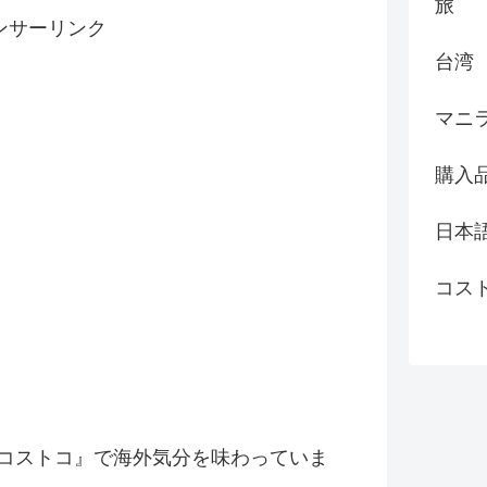
旅
ンサーリンク
台湾
マニ
購入
日本
コス
コストコ』
で海外気分を味わっていま