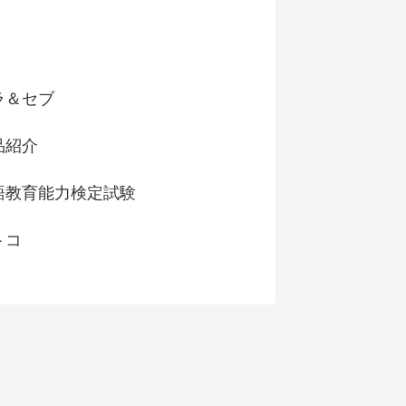
ラ＆セブ
品紹介
語教育能力検定試験
トコ