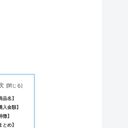
次
商品名】
購入金額】
特徴】
まとめ】