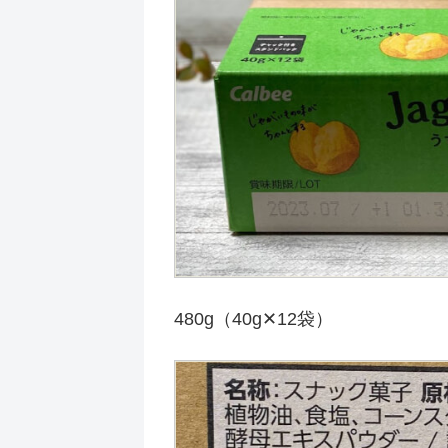
480g（40g✕12袋）