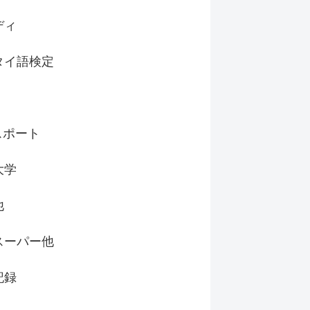
ディ
タイ語検定
スポート
大学
他
スーパー他
記録