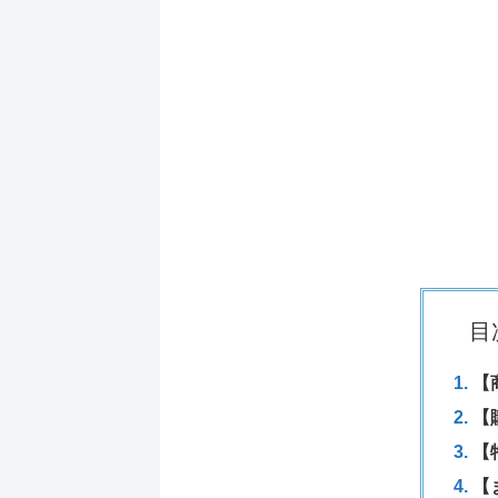
目
【
【
【
【