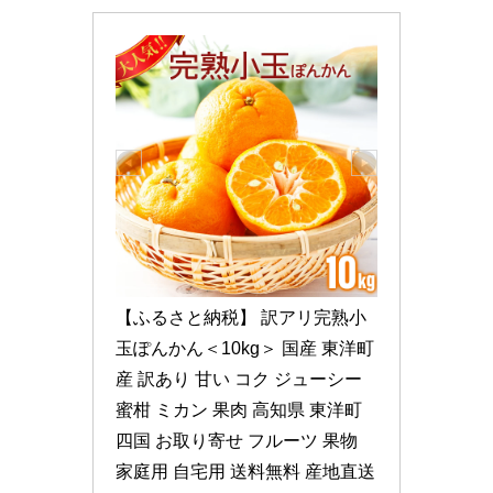
【ふるさと納税】 訳アリ完熟小
玉ぽんかん＜10kg＞ 国産 東洋町
産 訳あり 甘い コク ジューシー 
蜜柑 ミカン 果肉 高知県 東洋町 
四国 お取り寄せ フルーツ 果物 
家庭用 自宅用 送料無料 産地直送 