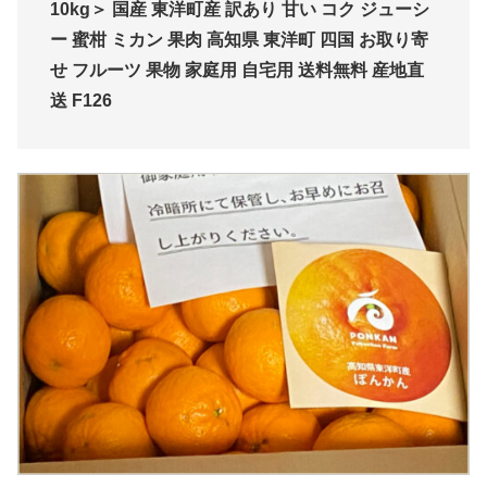
10kg＞ 国産 東洋町産 訳あり 甘い コク ジューシ
ー 蜜柑 ミカン 果肉 高知県 東洋町 四国 お取り寄
せ フルーツ 果物 家庭用 自宅用 送料無料 産地直
送 F126