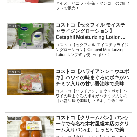
アイス、バニラ・抹茶・マンゴーの3種セ
ットで販売！
コストコ【セタフィル モイスチ
コストコ
ャライジングローション】
Cetaphil Moisturizing Lotionポ
ンプ式は使いやすい！
コストコ【セタフィル モイスチャライジ
ングローション】Cetaphil Moisturizing
Lotionポンプ式は使いやすい！
コストコ【ハワイアンショウユポ
コストコ
キ】ハワイの味まぐろのポキがハ
チミツ入りの甘い醤油味で美味し
いです。
コストコ【ハワイアンショウユポキ】ハ
ワイの味まぐろのポキがハチミツ入りの
甘い醤油味で美味しいです。ご飯に乗せ
てもおすすめです。
コストコ【クリームパン】パンケ
コストコ
ーキで有名な木村屋総本店のクリ
ーム入りパンは、しっとりで美味
しいです。