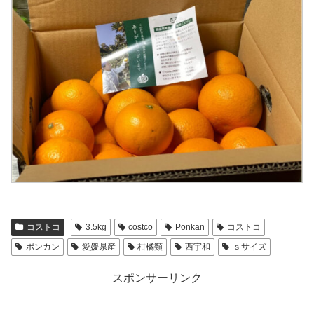
コストコ
3.5kg
costco
Ponkan
コストコ
ポンカン
愛媛県産
柑橘類
西宇和
ｓサイズ
スポンサーリンク