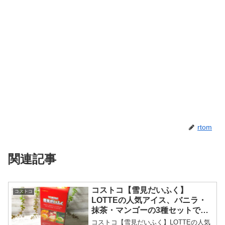
rtom
関連記事
コストコ【雪見だいふく】
コストコ
LOTTEの人気アイス、バニラ・
抹茶・マンゴーの3種セットで販
売！
コストコ【雪見だいふく】LOTTEの人気