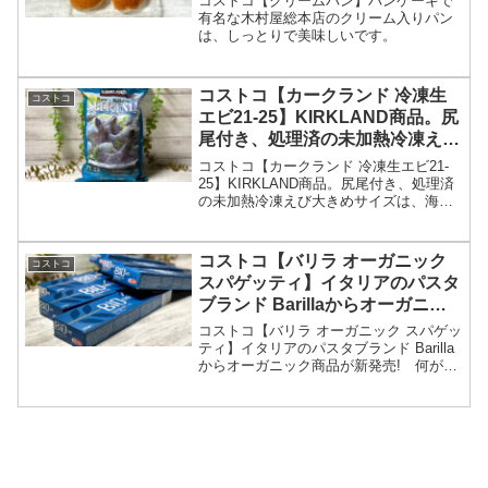
コストコ【クリームパン】パンケーキで
有名な木村屋総本店のクリーム入りパン
は、しっとりで美味しいです。
コストコ【カークランド 冷凍生
コストコ
エビ21-25】KIRKLAND商品。尻
尾付き、処理済の未加熱冷凍えび
大きめサイズは、海老好きに最高
コストコ【カークランド 冷凍生エビ21-
です。
25】KIRKLAND商品。尻尾付き、処理済
の未加熱冷凍えび大きめサイズは、海老
好きに最高です。
コストコ【バリラ オーガニック
コストコ
スパゲッティ】イタリアのパスタ
ブランド Barillaからオーガニッ
ク商品が新発売! 何が違うの？
コストコ【バリラ オーガニック スパゲッ
ティ】イタリアのパスタブランド Barilla
からオーガニック商品が新発売! 何が違
うの？