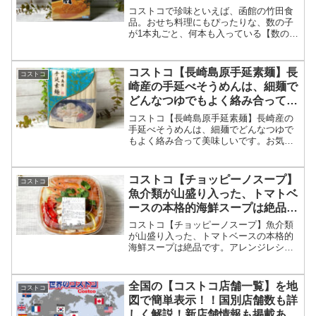
が、モンドセレクション受賞商
コストコで珍味といえば、函館の竹田食
品。
品。おせち料理にもぴったりな、数の子
が1本丸ごと、何本も入っている【数の子
松前】のご紹介です。数々の受賞歴があ
るこちらの商品、ホントおすすめです。
コストコ【長崎島原手延素麺】長
コストコ
崎産の手延べそうめんは、細麺で
どんなつゆでもよく絡み合って美
味しいです。
コストコ【長崎島原手延素麺】長崎産の
手延べそうめんは、細麺でどんなつゆで
もよく絡み合って美味しいです。お気に
入り、ピリ辛つゆもご紹介します。
コストコ【チョッピーノスープ】
コストコ
魚介類が山盛り入った、トマトベ
ースの本格的海鮮スープは絶品で
す。
コストコ【チョッピーノスープ】魚介類
が山盛り入った、トマトベースの本格的
海鮮スープは絶品です。アレンジレシピ
もご紹介。
全国の【コストコ店舗一覧】を地
コストコ
図で簡単表示！！国別店舗数も詳
しく解説！新店舗情報も掲載あ