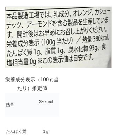
栄養成分表示（100ｇ当
たり）推定値
380kcal
熱量
たんぱく質
1ｇ