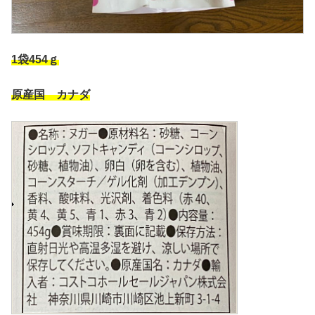
1袋454ｇ
原産国 カナダ