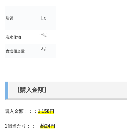
脂質
1ｇ
93ｇ
炭水化物
0ｇ
食塩相当量
【購入金額】
購入金額：：：
1,158
円
1個当たり：：：
約24円