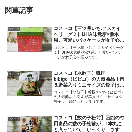
関連記事
コストコ【三ツ星いちご スカイ
コストコ
ベリーグミ】UHA味覚糖×栃木
県。可愛いパッケージが女子心を
掴みます。
コストコ【三ツ星いちご スカイベリーグ
ミ】UHA味覚糖×栃木県。可愛いパッケ
ージが女子心を掴みます。
コストコ【水餃子】韓国
コストコ
bibigo（ビビゴ）の人気商品！肉
＆野菜入りミニサイズの餃子は、
鍋にもピッタリです。
コストコ【水餃子】韓国bibigo（ビビゴ）
の人気商品！肉＆野菜入りミニサイズの
餃子は、鍋にもピッタリです。
コストコ【数の子松前】函館の竹
コストコ
田食品の数の子松前が、1本丸ご
と入っていて、びっくり！さす