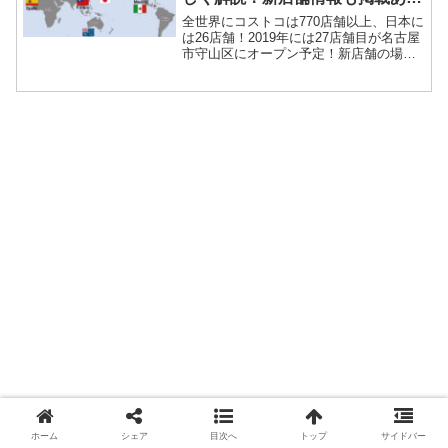
り！
全世界にコストコは770店舗以上、日本に
は26店舗！2019年には27店舗目が名古屋
市守山区にオープン予定！新店舗の場所
も簡単MAPで確認できますよ！コストコ
マップで確認できるように作成しました
ので、ぜひ地方などで近くにコストコが
ないか困ったときはこちらの記事をお読
みいただけるとすぐに確認できます！
ホーム
シェア
目次へ
トップ
サイドバー