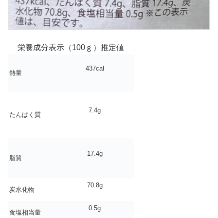
栄養成分表示（100ｇ）推定値
437cal
熱量
7.4g
たんぱく質
17.4g
脂質
70.8g
炭水化物
0.5g
食塩相当量