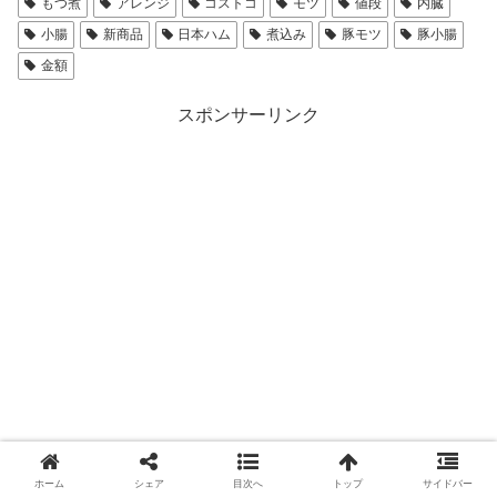
もつ煮
アレンジ
コストコ
モツ
値段
内臓
小腸
新商品
日本ハム
煮込み
豚モツ
豚小腸
金額
スポンサーリンク
ホーム
シェア
目次へ
トップ
サイドバー