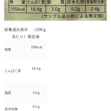
栄養成分表示 （100ｇ
当たり）推定値
105kcal
熱量
10.4ｇ
たんぱく質
脂質
3.0ｇ
9.2ｇ
炭水化物