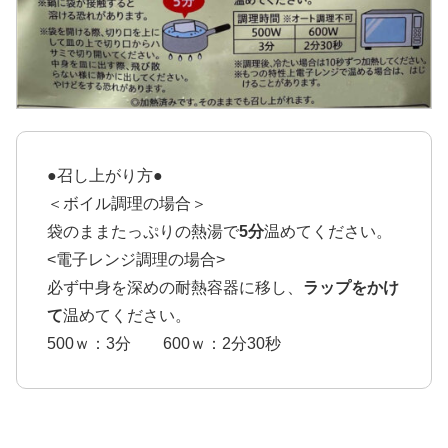
●召し上がり方●
＜ボイル調理の場合＞
袋のままたっぷりの熱湯で
5分
温めてください。
<電子レンジ調理の場合>
必ず中身を深めの耐熱容器に移し、
ラップをかけ
て
温めてください。
500ｗ：3分 600ｗ：2分30秒