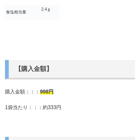
2.4ｇ
食塩相当量
【購入金額】
購入金額：：：
998
円
1袋当たり：：：約333円