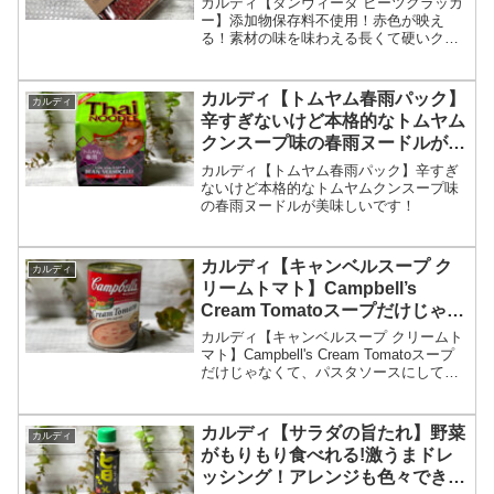
カルディ【ダンヴィータ ビーツクラッカ
ー】添加物保存料不使用！赤色が映え
る！素材の味を味わえる長くて硬いクラ
ッカー！
カルディ【トムヤム春雨パック】
カルディ
辛すぎないけど本格的なトムヤム
クンスープ味の春雨ヌードルが美
味しいです！
カルディ【トムヤム春雨パック】辛すぎ
ないけど本格的なトムヤムクンスープ味
の春雨ヌードルが美味しいです！
カルディ【キャンベルスープ ク
カルディ
リームトマト】Campbell’s
Cream Tomatoスープだけじゃな
くて、パスタソースにしても
カルディ【キャンベルスープ クリームト
OK！
マト】Campbell's Cream Tomatoスープ
だけじゃなくて、パスタソースにしても
OK！
カルディ【サラダの旨たれ】野菜
カルディ
がもりもり食べれる!激うまドレ
ッシング！アレンジも色々できち