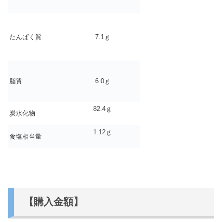
たんぱく質
7.1ｇ
脂質
6.0ｇ
82.4ｇ
炭水化物
1.12ｇ
食塩相当量
【購入金額】