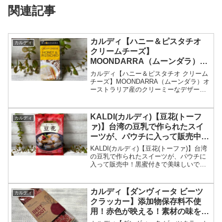
関連記事
カルディ【ハニー＆ピスタチオ
カルディ
クリームチーズ】
MOONDARRA（ムーンダラ）オ
ーストラリア産のクリーミーなデ
カルディ【ハニー＆ピスタチオ クリーム
ザートチーズ
チーズ】MOONDARRA（ムーンダラ）オ
ーストラリア産のクリーミーなデザート
チーズ
KALDI(カルディ)【豆花(トーフ
カルディ
ァ)】台湾の豆乳で作られたスイ
ーツが、パウチに入って販売中！
黒蜜付きで美味しいです。
KALDI(カルディ)【豆花(トーファ)】台湾
の豆乳で作られたスイーツが、パウチに
入って販売中！黒蜜付きで美味しいで
す。
カルディ【ダンヴィータ ビーツ
カルディ
クラッカー】添加物保存料不使
用！赤色が映える！素材の味を味
わえる長くて硬いクラッカー！