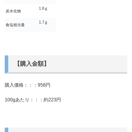
1.8ｇ
炭水化物
1.7ｇ
食塩相当量
【購入金額】
購入価格：：：958円
100gあたり：：：約223円