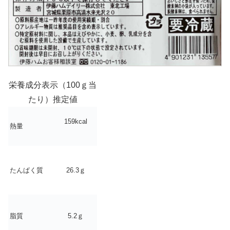
栄養成分表示（100ｇ当
たり）推定値
159kcal
熱量
たんぱく質
26.3ｇ
脂質
5.2ｇ