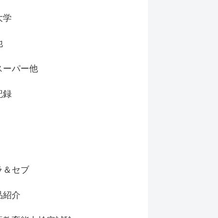
大学
他
スーパー他
記録
ラ＆セブ
品紹介