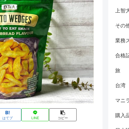
上智
その
業務
合格
旅
台湾
マニ
購入
はてブ
LINE
コピー