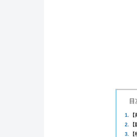
目
【
【
【