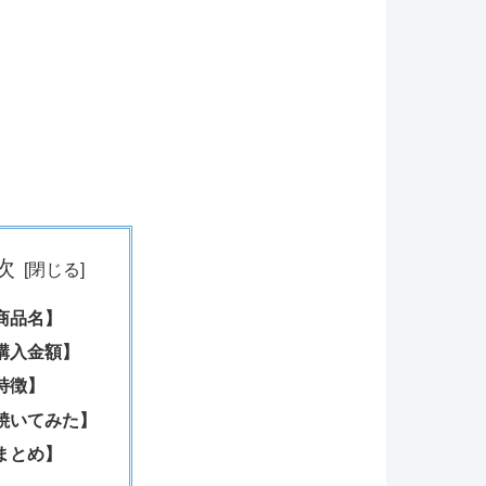
次
商品名】
購入金額】
特徴】
焼いてみた】
まとめ】