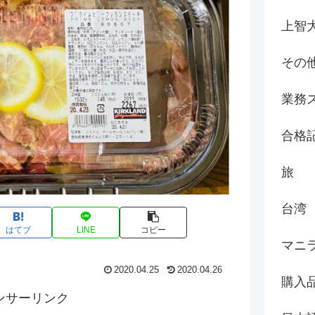
上智
その
業務
合格
旅
台湾
はてブ
LINE
コピー
マニ
2020.04.25
2020.04.26
購入
ンサーリンク