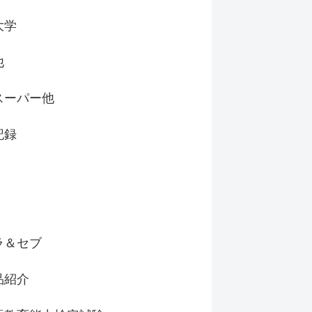
大学
他
スーパー他
記録
ラ＆セブ
品紹介