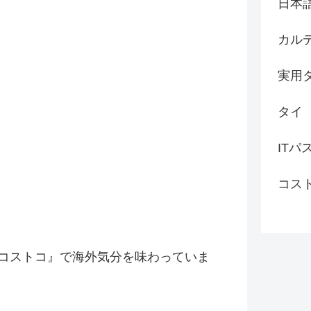
日本
カル
実用
タイ
ITパ
コス
コストコ』
で海外気分を味わっていま