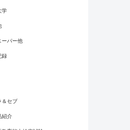
大学
他
スーパー他
記録
ラ＆セブ
品紹介