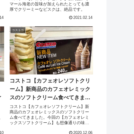
ョ
マール海老の旨味が加えられたとっても濃
厚でクリーミーなビスクは、絶品です。
14
2021.02.14
コストコ
コストコ【カフェオレソフトクリ
ーム】新商品のカフェオレミック
レ
スのソフトクリーム食べてきまし
た。
コストコ【カフェオレソフトクリーム】新
商品のカフェオレミックスのソフトクリー
ド
ム食べてきました。今回の【カフェオレミ
で
ックスソフトクリーム】も想像通りの味と
言えばそのままですが、今回も大正解な味
10
2020.12.06
でした。最近は、我が家にとってはヒット