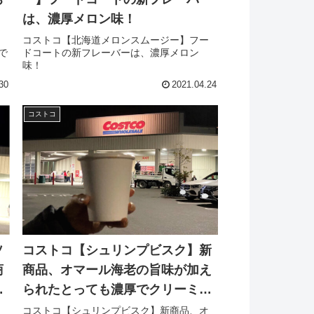
は、濃厚メロン味！
品
コストコ【北海道メロンスムージー】フー
で
ドコートの新フレーバーは、濃厚メロン
味！
30
2021.04.24
コストコ
ソ
コストコ【シュリンプビスク】新
商
商品、オマール海老の旨味が加え
ス
られたとっても濃厚でクリーミー
なビスクは、絶品です。
リ
コストコ【シュリンプビスク】新商品、オ