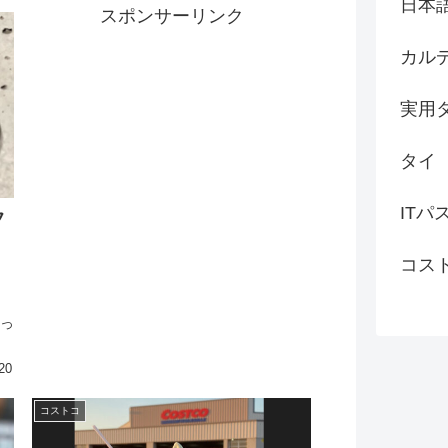
日本
スポンサーリンク
カル
実用
タイ
ITパ
フ
コス
ー
とっ
20
コストコ