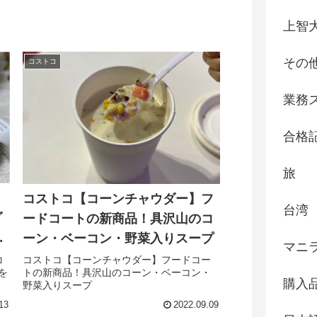
上智
その
コストコ
業務
合格
旅
】
コストコ【コーンチャウダー】フ
台湾
ダ
ードコートの新商品！具沢山のコ
ーン・ベーコン・野菜入りスープ
マニ
コ
コストコ【コーンチャウダー】フードコー
を
トの新商品！具沢山のコーン・ベーコン・
購入
野菜入りスープ
13
2022.09.09