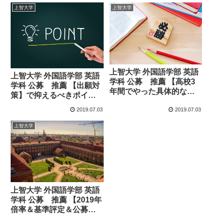
価値あり！！
上智大学
上智大学
上智大学 外国語学部 英語
上智大学 外国語学部 英語
学科 公募 推薦 【高校3
学科 公募 推薦 【出願対
年間でやった具体的な内
策】で抑えるべきポイン
容や対策】を紹介しま
トは？必要な評定平均や
2019.07.03
2019.07.03
す！！
調査書・レポートの書き
方を紹介！！
上智大学
上智大学 外国語学部 英語
学科 公募 推薦 【2019年
倍率＆基準評定＆公募推