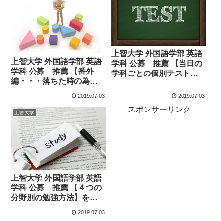
上智大学 外国語学部 英語
上智大学 外国語学部 英語
学科 公募 推薦 【当日の
学科 公募 推薦 【番外
学科ごとの個別テストや
編・・・落ちた時の為に
面接内容】を詳しく解
併願校】をピックアップ
説！！
2019.07.03
2019.07.03
しました！！
スポンサーリンク
上智大学
上智大学 外国語学部 英語
学科 公募 推薦 【４つの
分野別の勉強方法】を実
際に使用した教材で詳し
2019.07.03
く紹介！！過去問以上の