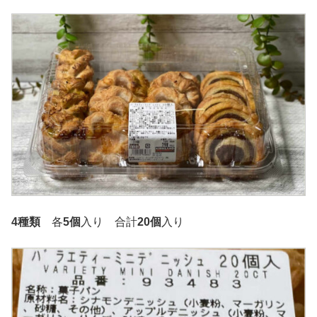
4種類
各
5個
入り 合計
20個
入り