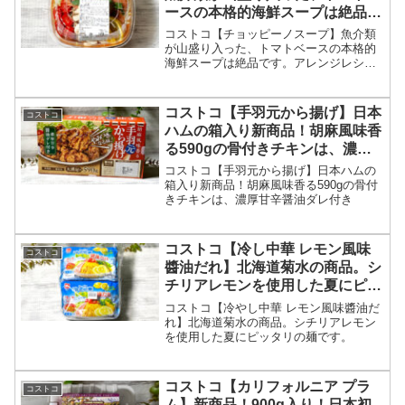
ースの本格的海鮮スープは絶品で
す。
コストコ【チョッピーノスープ】魚介類
が山盛り入った、トマトベースの本格的
海鮮スープは絶品です。アレンジレシピ
もご紹介。
コストコ【手羽元から揚げ】日本
コストコ
ハムの箱入り新商品！胡麻風味香
る590gの骨付きチキンは、濃厚
甘辛醤油ダレ付き
コストコ【手羽元から揚げ】日本ハムの
箱入り新商品！胡麻風味香る590gの骨付
きチキンは、濃厚甘辛醤油ダレ付き
コストコ【冷し中華 レモン風味
コストコ
醬油だれ】北海道菊水の商品。シ
チリアレモンを使用した夏にピッ
タリの麺です。
コストコ【冷やし中華 レモン風味醬油だ
れ】北海道菊水の商品。シチリアレモン
を使用した夏にピッタリの麺です。
コストコ【カリフォルニア プラ
コストコ
ム】新商品！900g入り！日本初