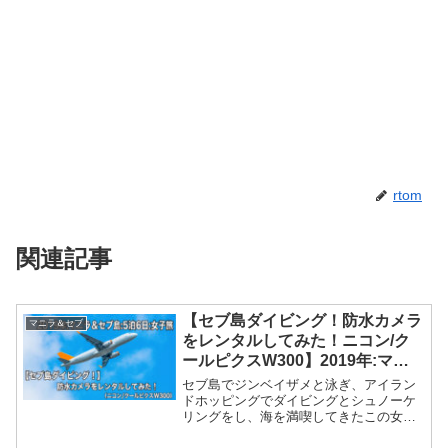
rtom
関連記事
【セブ島ダイビング！防水カメラ
マニラ＆セブ
をレンタルしてみた！ニコン/ク
ールピクスW300】2019年:マニ
ラ＆セブ島:5泊6日:女子旅
セブ島でジンベイザメと泳ぎ、アイラン
ドホッピングでダイビングとシュノーケ
リングをし、海を満喫してきたこの女子
旅で、大活躍だったニコンのクールピク