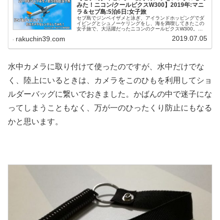
みた！ニコン/クールピクスW300】2019年:マニ
ラ＆セブ島:5泊6日:女子旅
セブ島でジンベイザメと泳ぎ、アイランドホッピングでダ
イビングとシュノーケリングをし、海を満喫してきたこの
女子旅で、大活躍だったニコンのクールピクスW300。今
回は「DMM.comのいろいろレンタル」を利用させてもらい
2019.07.05
rakuchin39.com
ました。貴重な動画＆写真が撮れて大満足です。実際に撮
影したものも載せてあるのでご覧ください。
水中カメラに取り付けて使ったのですが、水中だけでな
く、陸上にいるときは、カメラをこのひもを利用してショ
ルダーバッグに繋いでおきました。かばんの中で迷子にな
ってしまうこともなく、万が一のひったくり防止にもなる
かと思います。