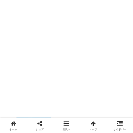
【ダイビング：KI Marine Dive Shop】
ホーム
シェア
目次へ
トップ
サイドバー
2019年:マニラ&セブ島:5泊6日:女子旅