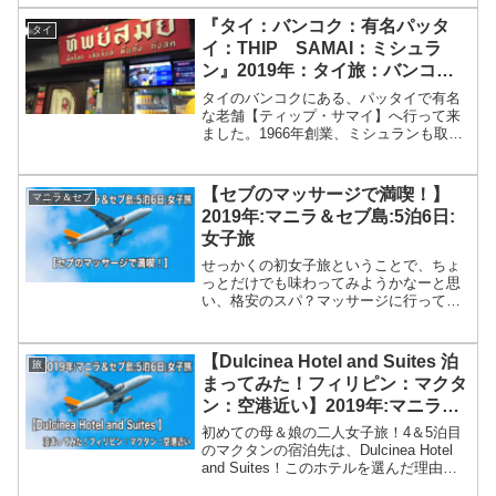
スW300。今回は「DMM.comのいろいろ
レンタル」を利用させてもらいました。
『タイ：バンコク：有名パッタ
タイ
貴重な動画＆写真が撮れて大満足です。
イ：THIP SAMAI：ミシュラ
実際に撮影したものも載せてあるのでご
ン』2019年：タイ旅：バンコク
覧ください。
＆チェンマイ4泊6日
タイのバンコクにある、パッタイで有名
な老舗【ティップ・サマイ】へ行って来
ました。1966年創業、ミシュランも取
得。人気の卵包みパッタイと高級オレン
ジジュースもオーダーしました。
【セブのマッサージで満喫！】
マニラ＆セブ
2019年:マニラ＆セブ島:5泊6日:
女子旅
せっかくの初女子旅ということで、ちょ
っとだけでも味わってみようかなーと思
い、格安のスパ？マッサージに行って来
ました。今回行ってきたのは、セブ市内
にある、NUAT THAI MASSAGEと
IMPERIAL SPAの２軒です。日本に比べ
【Dulcinea Hotel and Suites 泊
旅
たらとっても安くてオススメです。
まってみた！フィリピン：マクタ
ン：空港近い】2019年:マニラ＆
セブ島:5泊6日:女子旅 4・5泊目
初めての母＆娘の二人女子旅！4＆5泊目
のマクタンの宿泊先は、Dulcinea Hotel
and Suites！このホテルを選んだ理由
は、マクタン空港から近く、ルームサー