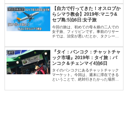
ビスの朝食付きで1人1泊約2,500円で安
い。ホテルの目の前がショッピングモー
【自力で行ってきた！オスロブか
マニラ＆セブ
ルなのでめちゃ便利！お部屋は広々して
らシマラ教会】2019年:マニラ&
いてきれいで超快適でした。
セブ島:5泊6日:女子旅
今回の旅は、初めての母＆娘の二人での
女子旅、フィリピンです。事前のリサー
チでは、治安が悪いだとか、タクシーで
はぼったくられるとか書かれていたの
で、女性2人では少々不安もあったのです
が、実際は、ぼったくりタクシーには一
『タイ：バンコク：チャットチャ
タイ
度も会いませんでした。治...
ック市場』2019年：タイ旅：バ
ンコク＆チェンマイ4泊6日
タイのバンコクにあるチャットチャック
マーケット。今回は、週末に滞在できる
ということで、絶対行きたかった場所に
行けて良かったです。コインロッカーに
苦戦しましたが、また行きたい場所で
す。