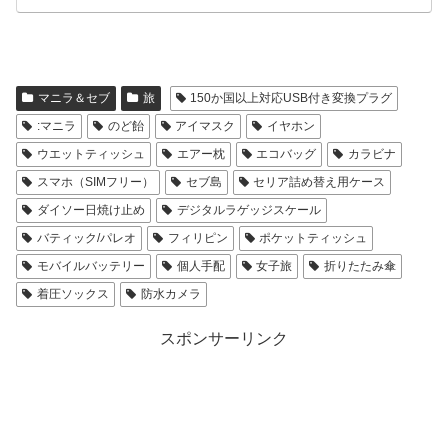
マニラ＆セブ
旅
150か国以上対応USB付き変換プラグ
:マニラ
のど飴
アイマスク
イヤホン
ウエットティッシュ
エアー枕
エコバッグ
カラビナ
スマホ（SIMフリー）
セブ島
セリア詰め替え用ケース
ダイソー日焼け止め
デジタルラゲッジスケール
バティック/パレオ
フィリピン
ポケットティッシュ
モバイルバッテリー
個人手配
女子旅
折りたたみ傘
着圧ソックス
防水カメラ
スポンサーリンク