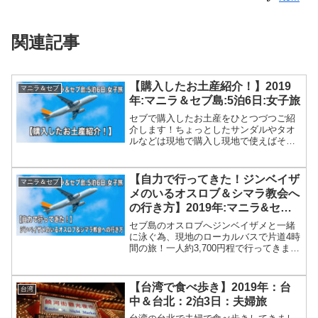
関連記事
【購入したお土産紹介！】2019
マニラ＆セブ
年:マニラ＆セブ島:5泊6日:女子旅
セブで購入したお土産をひとつづつご紹
介します！ちょっとしたサンダルやタオ
ルなどは現地で購入し現地で使えばその
後は自分のお土産にもなります！日本か
らの荷物が減るのでおすすめですよ！値
引き交渉も頑張りましたので参考にして
【自力で行ってきた！ジンベイザ
マニラ＆セブ
頂ければうれしいです！
メのいるオスロブ＆シマラ教会へ
の行き方】2019年:マニラ&セブ
島:5泊6日:女子旅
セブ島のオスロブへジンベイザメと一緒
に泳ぐ為、現地のローカルバスで片道4時
間の旅！一人約3,700円程で行ってきまし
た！女子2人でも安全にしかも格安に行く
ことができました。セブシティーからオ
スロブまでの行き方、そして、帰りに寄
【台湾で食べ歩き】2019年：台
台湾
ったシマラ教会への行き方をお伝えしま
中＆台北：2泊3日：夫婦旅
す。