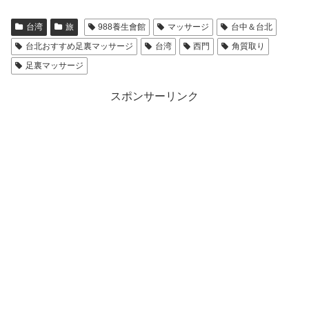
台湾
旅
988養生會館
マッサージ
台中＆台北
台北おすすめ足裏マッサージ
台湾
西門
角質取り
足裏マッサージ
スポンサーリンク