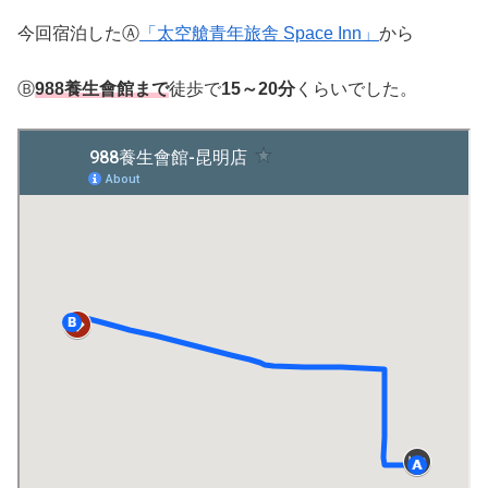
今回宿泊したⒶ
「太空艙青年旅舎 Space Inn」
から
Ⓑ
988養生會館まで
徒歩で
15～20分
くらいでした。