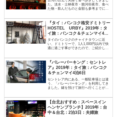
台湾の台北で夫婦で食べ歩きしてきまし
た。淡水・士林夜市・饒河街夜市、食べ
た物・飲んだものと金額も参考までに載
せておきます。いっぱい歩いて、いっぱ
い食べました。
『タイ：バンコク格安ドミトリー
タイ
HOSTEL URBY』2019年：タ
イ旅：バンコク＆チェンマイ4泊6
日
タイのバンコクのチャイナタウンに近
い、ドミトリーで、1人1,000円以内で快
適に過ごす事ができたので、ご紹介しま
す。
『バレーパーキング：セントレ
タイ
ア』2019年：タイ旅：バンコク
＆チェンマイ4泊6日
セントレア内にある、一般駐車場とは違
う、「バレーパーキング」を利用してき
ました。鍵を預けて旅行へ行くことがで
きるので、紛失する心配がなくて安心で
きます。ターミナル1へは、とっても近く
て便利です。
【台北おすすめ：スペースイン
台湾
ヘンヤンブランチ】2019年：台
中＆台北：2泊3日：夫婦旅