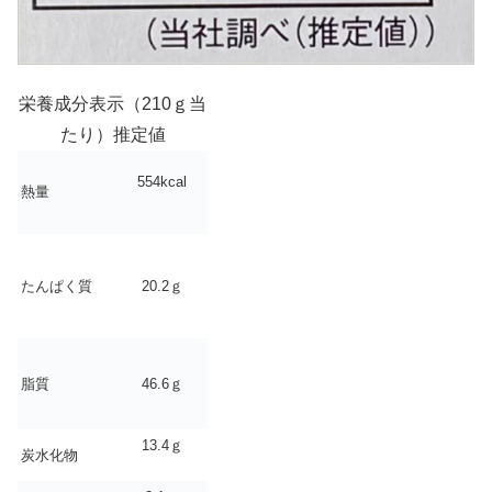
栄養成分表示（210ｇ当
たり）推定値
554kcal
熱量
たんぱく質
20.2ｇ
脂質
46.6ｇ
13.4ｇ
炭水化物