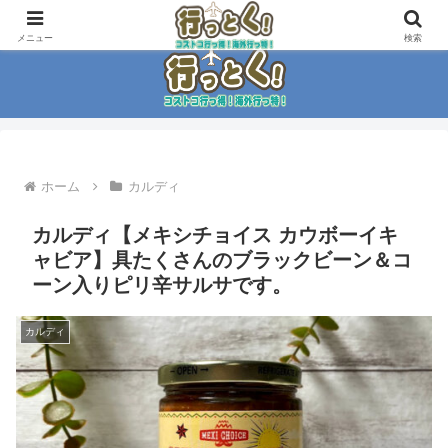
コストコ大好き家族がイチ押商品紹介！！
メニュー
検索
ホーム
カルディ
カルディ【メキシチョイス カウボーイキ
ャビア】具たくさんのブラックビーン＆コ
ーン入りピリ辛サルサです。
カルディ