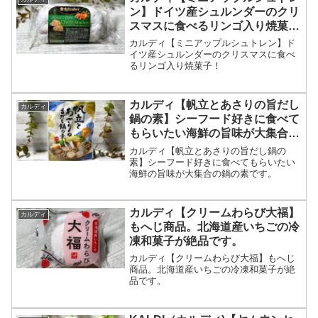
ン】ドイツ産シュルンダーのクリ
スマスに食べるリンゴ入り焼菓
子！
カルディ【ミニアップルシュトレン】ド
イツ産シュルンダーのクリスマスに食べ
るリンゴ入り焼菓子！
カルディ【帆立とあさりの旨だし
カルディ
鍋の素】シーフード好きに食べて
もらいたい海鮮の旨味が大集合の
鍋の素です。
カルディ【帆立とあさりの旨だし鍋の
素】シーフード好きに食べてもらいたい
海鮮の旨味が大集合の鍋の素です。
カルディ【クリームわらび大福】
カルディ
もへじ商品。北海道産いちごの冷
凍和菓子が絶品です。
カルディ【クリームわらび大福】もへじ
商品。北海道産いちごの冷凍和菓子が絶
品です。