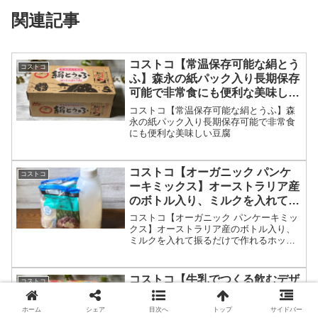
関連記事
コストコ【常温保存可能な絹とう
コストコ
ふ】森永の紙パック入り長期保存
可能で非常食にも便利な美味しい
豆腐
コストコ【常温保存可能な絹とうふ】森
永の紙パック入り長期保存可能で非常食
にも便利な美味しい豆腐
コストコ【オーガニック パンケ
コストコ
ーキミックス】オーストラリア産
のボトル入り、ミルクを入れて振
るだけで作れるホットケーキが画
コストコ【オーガニック パンケーキミッ
期的！
クス】オーストラリア産のボトル入り、
ミルクを入れて振るだけで作れるホット
ケーキが画期的！キャンプなどアウトド
アに最適！
コストコ【牛乳でつくる飲むデザ
コストコ
ート ザク切りいちご＆ザク切り
もも】フリーズドライ製法！混ぜ
ホーム
シェア
目次へ
トップ
サイドバー