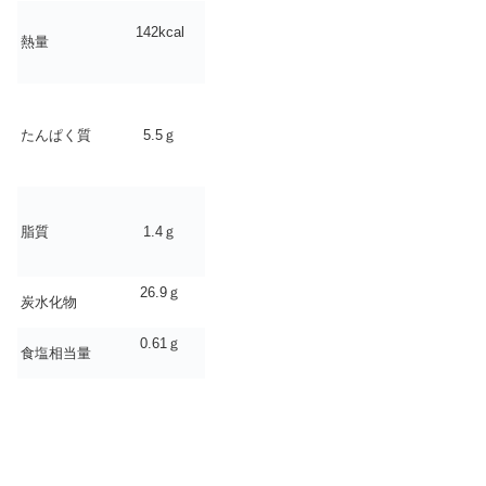
142kcal
熱量
たんぱく質
5.5ｇ
脂質
1.4ｇ
26.9ｇ
炭水化物
0.61ｇ
食塩相当量