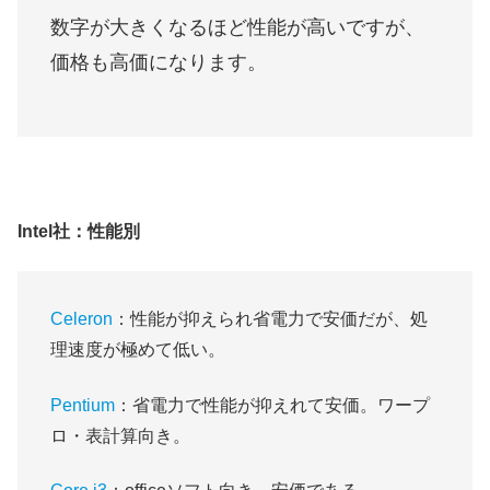
数字が大きくなるほど性能が高いですが、
価格も高価になります。
Intel社：性能別
Celeron
：性能が抑えられ省電力で安価だが、処
理速度が極めて低い。
Pentium
：省電力で性能が抑えれて安価。ワープ
ロ・表計算向き。