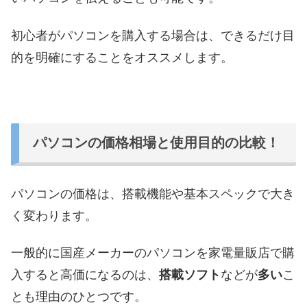
初心者がパソコンを購入する場合は、
できるだけ目
的を明確にすることをオススメします。
パソコンの価格相場と使用目的の比較！
パソコンの価格は、搭載機能や基本スペックで大き
く変わります。
一般的に国産メーカーのパソコンを家電量販店で購
入すると高価に
なるのは、
搭載ソフト
などが
多い
こ
とも理由のひとつです。