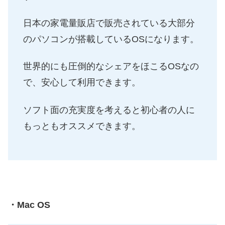
日本の家電量販店で販売されている大部分
のパソコンが搭載してい
るOSになります。
世界的にも圧倒的なシェアをほこるOSなの
で、
安心して利用できます。
ソフト面の充実度を考えると初心者の人に
もっともオススメできま
す。
・Mac OS