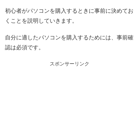
初心者がパソコンを購入するときに事前に決めてお
くことを説明し
ていきます。
自分に適したパソコンを購入するためには、事前確
認は必須です。
スポンサーリンク