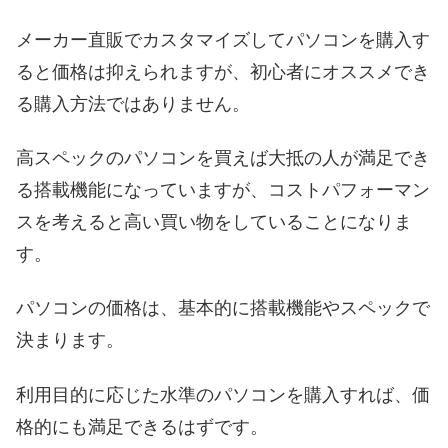
メーカー直販でカスタマイズしてパソコンを購入す
ると価格は抑え
られますが、初心者にオススメでき
る購入方法ではありません。
高スペックのパソコンを買えば大抵の人が満足でき
る搭載機能にな
っていますが、
コストパフォーマン
スを考えると高い買い物をしていることになり
ま
す。
パソコンの価格は、基本的に搭載機能やスペックで
決まります。
利用目的に応じた水準のパソコンを購入すれば、
価
格的にも満足できるはずです。