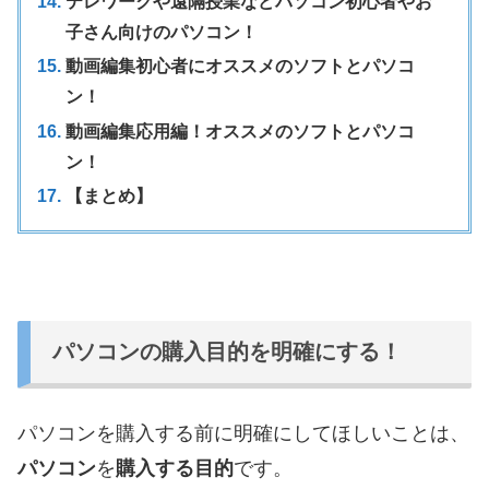
テレワークや遠隔授業などパソコン初心者やお
子さん向けのパソコン！
動画編集初心者にオススメのソフトとパソコ
ン！
動画編集応用編！オススメのソフトとパソコ
ン！
【まとめ】
パソコンの購入目的を明確にする！
パソコンを購入する前に明確にしてほしいことは、
パソコン
を
購入する目的
です。