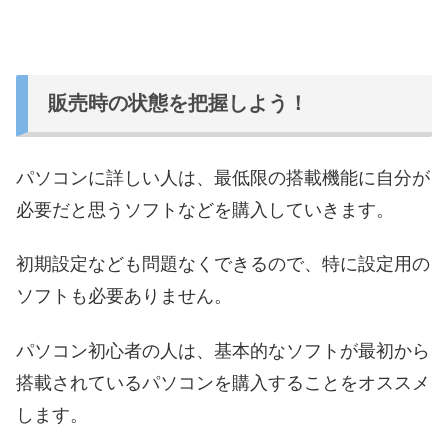
販売時の状態を把握しよう！
パソコンに詳しい人は、
最低限の搭載機能に自分が
必要だと思うソフトなどを購入していき
ます。
初期設定なども問題なくできるので、
特に設定用の
ソフトも必要ありません。
パソコン初心者の人は、
基本的なソフトが最初から
搭載されているパソコンを購入すること
をオススメ
します。