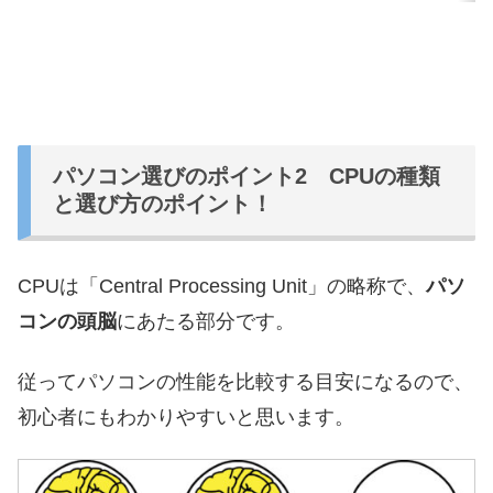
パソコン選びのポイント2 CPUの種類
と選び方のポイント！
CPUは「Central Processing Unit」の略称で、
パソ
コンの頭脳
にあたる部分です。
従ってパソコンの性能を比較する目安になるので、
初心者にもわかりやすいと思います。