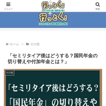
コストコ大好き家族がイチ押商品紹介！！
メニュー
検索
ホーム
その他
「セミリタイア後はどうする？国民年金の
切り替えや付加年金とは？」
その他