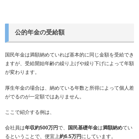
公的年金の受給額
国民年金は満額納めていれば基本的に同じ金額を受給でき
ますが、
受給開始年齢の繰り上げや繰り下げによって年額
が変わります。
厚生年金の場合は、
納めている年数と所得によって個人差
がでるのが一定額ではありま
せん。
ここで紹介する例は、
会社員は
年収約500万円
で、
国民基礎年金
は
満額納め
てい
るということで、便宜上
約6.
5万円
にしています。